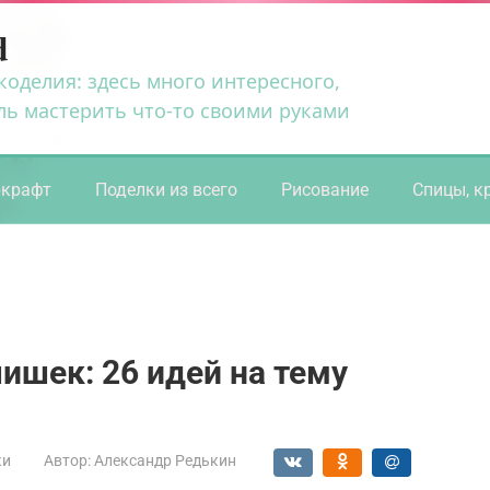
d
коделия: здесь много интересного,
ль мастерить что-то своими руками
ркрафт
Поделки из всего
Рисование
Спицы, к
ишек: 26 идей на тему
ки
Автор:
Александр Редькин