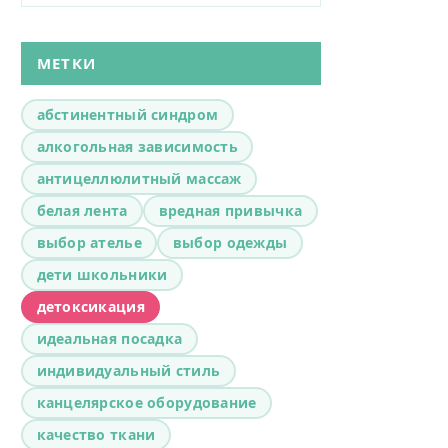
МЕТКИ
абстинентный синдром
алкогольная зависимость
антицеллюлитный массаж
белая лента
вредная привычка
выбор ателье
выбор одежды
дети школьники
детоксикация
идеальная посадка
индивидуальный стиль
канцелярское оборудование
качество ткани