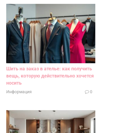
Шить на заказ в ателье: как получить
вещь, которую действительно хочется
носить
Информация
0