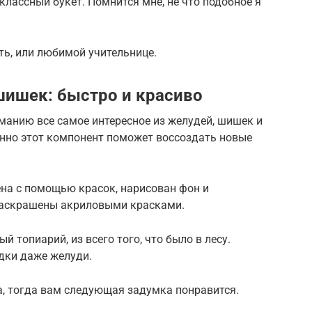
классный букет. Помнится мне, не что подобное я
ть, или любимой учительнице.
шишек: быстро и красиво
манию все самое интересное из желудей, шишек и
енно этот компонент поможет воссоздать новые
ена с помощью красок, нарисован фон и
раскрашены акриловыми красками.
й топиарий, из всего того, что было в лесу.
одки даже желуди.
, тогда вам следующая задумка понравится.