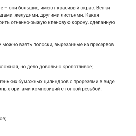
ые – они большие, имеют красивый окрас. Венки
одами, желудями, другими листьями. Какая
рить огненно-рыжую кленовую корону, сделанную
у можно взять полоски, вырезанные из пресервов
 сложная, но дело довольно кропотливое;
стеньких бумажных цилиндров с прорезями в виде
жных оригами-композиций с тонкой резьбой.
ов;