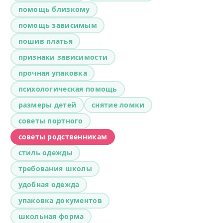
помощь близкому
помощь зависимым
пошив платья
признаки зависимости
прочная упаковка
психологическая помощь
размеры детей
снятие ломки
советы портного
советы родственникам
стиль одежды
требования школы
удобная одежда
упаковка документов
школьная форма