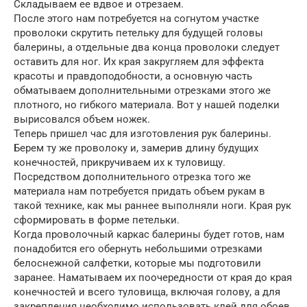
Складываем ее вдвое и отрезаем.
После этого нам потребуется на согнутом участке
проволоки скрутить петельку для будущей головы
балерины, а отдельные два конца проволоки следует
оставить для ног. Их края закругляем для эффекта
красоты и правдоподобности, а основную часть
обматываем дополнительными отрезками этого же
плотного, но гибкого материала. Вот у нашей поделки
вырисовался объем ножек.
Теперь пришел час для изготовления рук балерины.
Берем ту же проволоку и, замерив длину будущих
конечностей, прикручиваем их к туловищу.
Посредством дополнительного отрезка того же
материала нам потребуется придать объем рукам в
такой технике, как мы раннее выполняли ноги. Края рук
сформировать в форме петельки.
Когда проволочный каркас балерины будет готов, нам
понадобится его обернуть небольшими отрезками
белоснежной салфетки, которые мы подготовили
заранее. Наматываем их поочередности от края до края
конечностей и всего туловища, включая голову, а для
закрепления необходимо использовать клей для обоев.