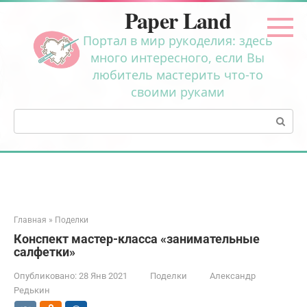
Перейти
Paper Land
к
контенту
Портал в мир рукоделия: здесь
много интересного, если Вы
любитель мастерить что-то
своими руками
Поиск:
Главная
»
Поделки
Конспект мастер-класса «занимательные
салфетки»
Опубликовано:
28 Янв 2021
Поделки
Александр
Редькин