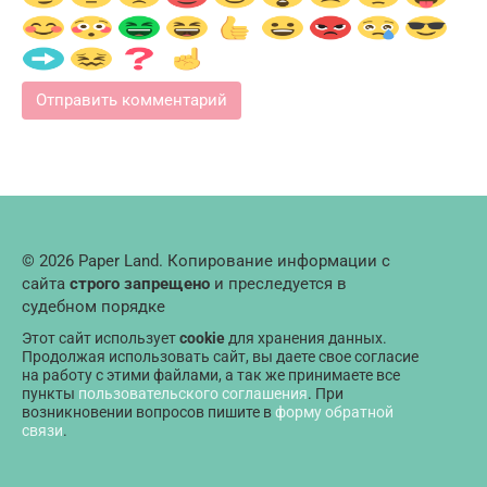
© 2026 Paper Land. Копирование информации с
сайта
строго запрещено
и преследуется в
судебном порядке
Этот сайт использует
cookie
для хранения данных.
Продолжая использовать сайт, вы даете свое согласие
на работу с этими файлами, а так же принимаете все
пункты
пользовательского соглашения
. При
возникновении вопросов пишите в
форму обратной
связи
.