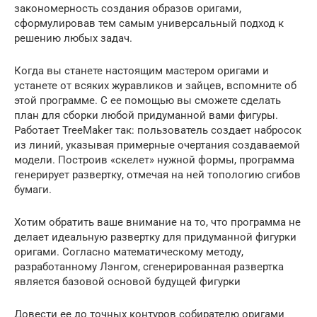
закономерность создания образов оригами,
сформулировав тем самым универсальный подход к
решению любых задач.
Когда вы станете настоящим мастером оригами и
устанете от всяких журавликов и зайцев, вспомните об
этой программе. С ее помощью вы сможете сделать
план для сборки любой придуманной вами фигуры.
Работает TreeMaker так: пользователь создает набросок
из линий, указывая примерные очертания создаваемой
модели. Построив «скелет» нужной формы, программа
генерирует развертку, отмечая на ней топологию сгибов
бумаги.
Хотим обратить ваше внимание на то, что программа не
делает идеальную развертку для придуманной фигурки
оригами. Согласно математическому методу,
разработанному Лэнгом, сгенерированная развертка
является базовой основой будущей фигурки
Довести ее до точных контуров собирателю оригами