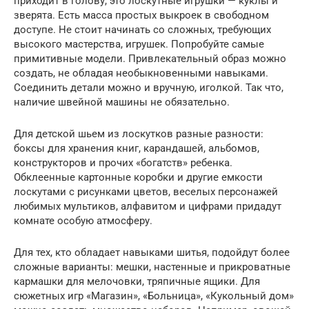
приходит в голову, это лоскутные игрушки — куклы и
зверята. Есть масса простых выкроек в свободном
доступе. Не стоит начинать со сложных, требующих
высокого мастерства, игрушек. Попробуйте самые
примитивные модели. Привлекательный образ можно
создать, не обладая необыкновенными навыками.
Соединить детали можно и вручную, иголкой. Так что,
наличие швейной машины не обязательно.
Для детской шьем из лоскутков разные разности:
боксы для хранения книг, карандашей, альбомов,
конструкторов и прочих «богатств» ребенка.
Обклеенные картонные коробки и другие емкости
лоскутами с рисунками цветов, веселых персонажей
любимых мультиков, алфавитом и цифрами придадут
комнате особую атмосферу.
Для тех, кто обладает навыками шитья, подойдут более
сложные варианты: мешки, настенные и прикроватные
кармашки для мелочовки, тряпичные ящики. Для
сюжетных игр «Магазин», «Больница», «Кукольный дом»