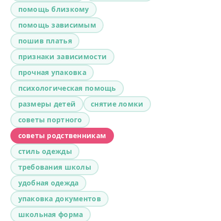
помощь близкому
помощь зависимым
пошив платья
признаки зависимости
прочная упаковка
психологическая помощь
размеры детей
снятие ломки
советы портного
советы родственникам
стиль одежды
требования школы
удобная одежда
упаковка документов
школьная форма