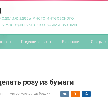
d
коделия: здесь много интересного,
ль мастерить что-то своими руками
ркрафт
Поделки из всего
Рисование
Спицы, к
делать розу из бумаги
ми
Автор:
Александр Редькин