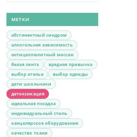
МЕТКИ
абстинентный синдром
алкогольная зависимость
антицеллюлитный массаж
белая лента
вредная привычка
выбор ателье
выбор одежды
дети школьники
детоксикация
идеальная посадка
индивидуальный стиль
канцелярское оборудование
качество ткани