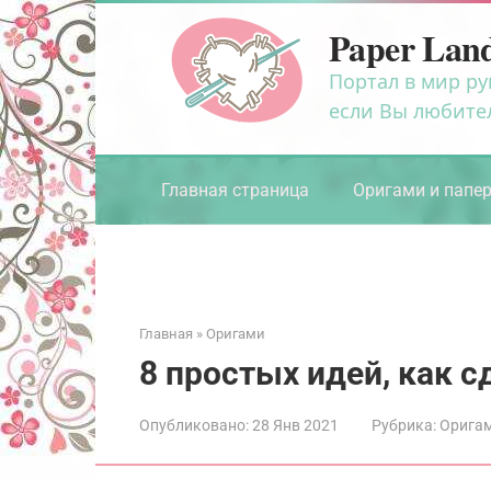
Перейти
Paper Lan
к
контенту
Портал в мир ру
если Вы любите
Главная страница
Оригами и папе
Главная
»
Оригами
8 простых идей, как с
Опубликовано:
28 Янв 2021
Рубрика:
Орига