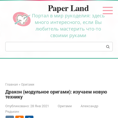
Перейти
Paper Land
к
контенту
Портал в мир рукоделия: здесь
много интересного, если Вы
любитель мастерить что-то
своими руками
Поиск:
Главная
»
Оригами
Дракон (модульное оригами): изучаем новую
технику
Опубликовано:
28 Янв 2021
Оригами
Александр
Редькин