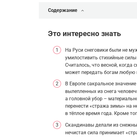
Содержание
Это интересно знать
На Руси снеговики были не муж
умилостивить стихийные силы п
Считалось, что весной, когда 
может передать богам любую 
В Европе сакральное значение
вылепленных из снега человеч
а головной убор – материальн
перенести «стража зимы» на н
в тёплое время года. Кроме то
Скандинавы делали из снежных
нечистая сила принимает «стра