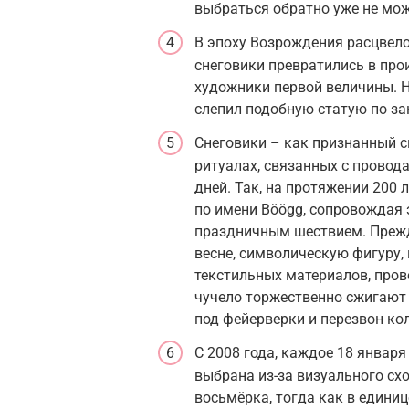
выбраться обратно уже не мож
В эпоху Возрождения расцвел
снеговики превратились в про
художники первой величины. 
слепил подобную статую по за
Снеговики – как признанный с
ритуалах, связанных с провод
дней. Так, на протяжении 200
по имени Böögg, сопровождая
праздничным шествием. Прежд
весне, символическую фигуру, 
текстильных материалов, пров
чучело торжественно сжигают 
под фейерверки и перезвон ко
С 2008 года, каждое 18 январ
выбрана из-за визуального сх
восьмёрка, тогда как в едини