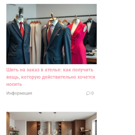
Шить на заказ в ателье: как получить
вещь, которую действительно хочется
носить
Информация
0