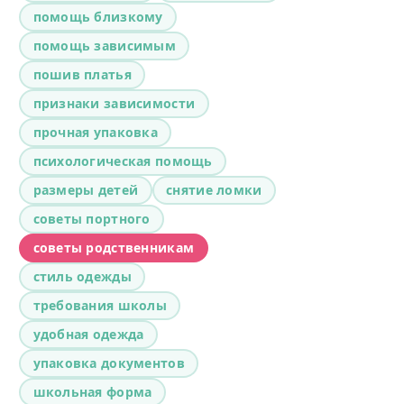
помощь близкому
помощь зависимым
пошив платья
признаки зависимости
прочная упаковка
психологическая помощь
размеры детей
снятие ломки
советы портного
советы родственникам
стиль одежды
требования школы
удобная одежда
упаковка документов
школьная форма