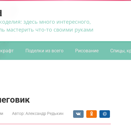
d
коделия: здесь много интересного,
ль мастерить что-то своими руками
ркрафт
Поделки из всего
Рисование
Спицы, к
неговик
ми
Автор:
Александр Редькин