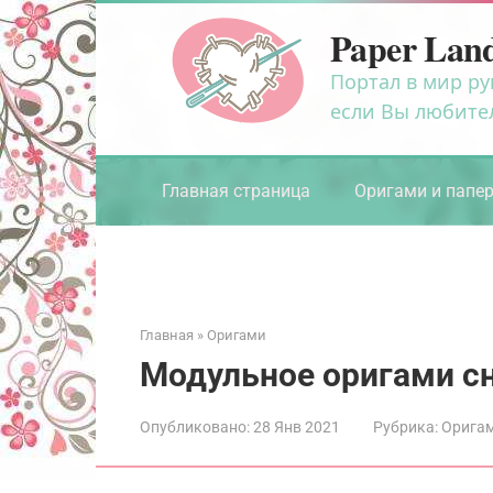
Перейти
Paper Lan
к
контенту
Портал в мир ру
если Вы любите
Главная страница
Оригами и папе
Главная
»
Оригами
Модульное оригами с
Опубликовано:
28 Янв 2021
Рубрика:
Орига