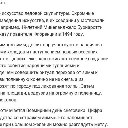
ет.
о искусство ледовой скульптуры. Скромные
изведения искусства, в их создании участвовали
Например, 19-летний Микеланджело Буонаротти
казу правителя Флоренции в 1494 году.
имвол зимы, до сих пор участвуют в различных
ами холодов и наступлением первых весенних
 лет в Цюрихе ежегодно сжигают снежное создание
 это событие народными гуляниями и
е чем совершить ритуал перехода от зимы к
выполненную конечно не из снега, а из
озят по городу под ликование толпы. Затем
на площади, водрузив на огромную поленницу,
локолов.
я отмечается Всемирный день снеговика. Цифра
одства со «стражем зимы». Его напоминает
це при большом желании можно разглядеть метлу.