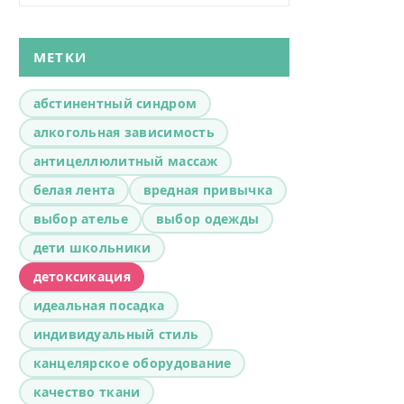
МЕТКИ
абстинентный синдром
алкогольная зависимость
антицеллюлитный массаж
белая лента
вредная привычка
выбор ателье
выбор одежды
дети школьники
детоксикация
идеальная посадка
индивидуальный стиль
канцелярское оборудование
качество ткани