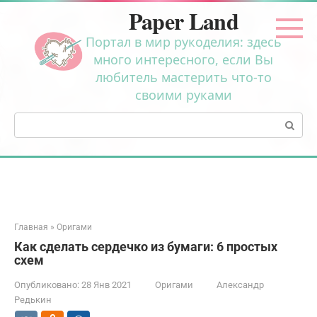
Перейти
Paper Land
к
контенту
Портал в мир рукоделия: здесь
много интересного, если Вы
любитель мастерить что-то
своими руками
Поиск:
Главная
»
Оригами
Как сделать сердечко из бумаги: 6 простых
схем
Опубликовано:
28 Янв 2021
Оригами
Александр
Редькин