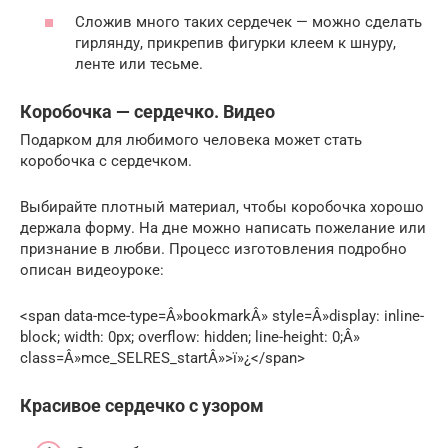
Сложив много таких сердечек — можно сделать
гирлянду, прикрепив фигурки клеем к шнуру,
ленте или тесьме.
Коробочка — сердечко. Видео
Подарком для любимого человека может стать
коробочка с сердечком.
Выбирайте плотный материал, чтобы коробочка хорошо
держала форму. На дне можно написать пожелание или
признание в любви. Процесс изготовления подробно
описан видеоуроке:
<span data-mce-type=Â»bookmarkÂ» style=Â»display: inline-
block; width: 0px; overflow: hidden; line-height: 0;Â»
class=Â»mce_SELRES_startÂ»>ï»¿</span>
Красивое сердечко с узором