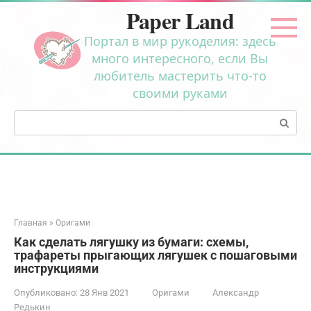
Перейти
Paper Land
к
контенту
Портал в мир рукоделия: здесь
много интересного, если Вы
любитель мастерить что-то
своими руками
Поиск:
Главная
»
Оригами
Как сделать лягушку из бумаги: схемы,
трафареты прыгающих лягушек с пошаговыми
инструкциями
Опубликовано:
28 Янв 2021
Оригами
Александр
Редькин