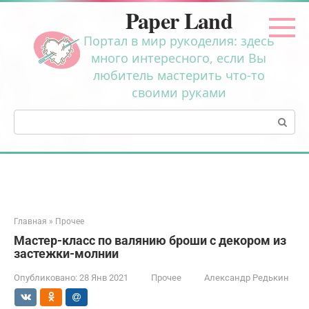
Перейти
Paper Land
к
контенту
Портал в мир рукоделия: здесь
много интересного, если Вы
любитель мастерить что-то
своими руками
Поиск:
Главная
»
Прочее
Мастер-класс по валянию броши с декором из
застежки-молнии
Опубликовано:
28 Янв 2021
Прочее
Александр Редькин