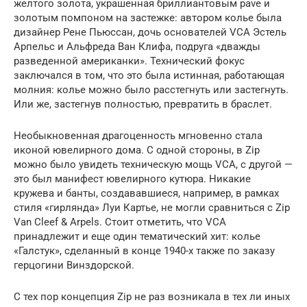
желтого золота, украшенная бриллиантовым pave и
золотым помпоном на застежке: автором колье была
дизайнер Рене Пьюссан, дочь основателей VCA Эстель
Арпельс и Альфреда Ван Клифа, подруга «дважды
разведенной американки». Технический фокус
заключался в том, что это была истинная, работающая
молния: колье можно было расстегнуть или застегнуть.
Или же, застегнув полностью, превратить в браслет.
Необыкновенная драгоценность мгновенно стала
иконой ювелирного дома. С одной стороны, в Zip
можно было увидеть техническую мощь VCA, с другой —
это был манифест ювелирного кутюра. Никакие
кружева и банты, создававшиеся, например, в рамках
стиля «гирлянда» Луи Картье, не могли сравниться с Zip
Van Cleef & Arpels. Стоит отметить, что VCA
принадлежит и еще один тематический хит: колье
«Галстук», сделанный в конце 1940-х также по заказу
герцогини Винздорской.
С тех пор концепция Zip не раз возникала в тех ли иных