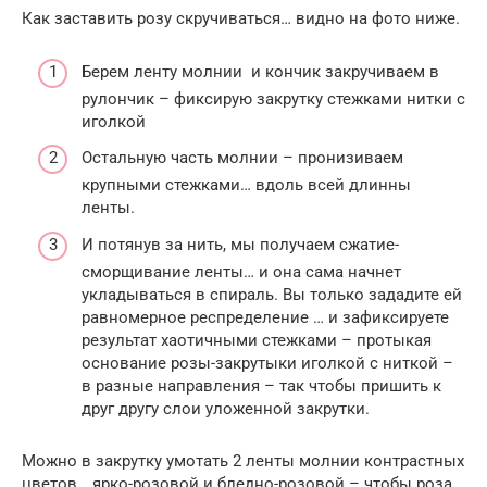
Как заставить розу скручиваться… видно на фото ниже.
Берем ленту молнии и кончик закручиваем в
рулончик – фиксирую закрутку стежками нитки с
иголкой
Остальную часть молнии – пронизиваем
крупными стежками… вдоль всей длинны
ленты.
И потянув за нить, мы получаем сжатие-
сморщивание ленты… и она сама начнет
укладываться в спираль. Вы только зададите ей
равномерное респределение … и зафиксируете
результат хаотичными стежками – протыкая
основание розы-закрутыки иголкой с ниткой –
в разные направления – так чтобы пришить к
друг другу слои уложенной закрутки.
Можно в закрутку умотать 2 ленты молнии контрастных
цветов… ярко-розовой и бледно-розовой – чтобы роза