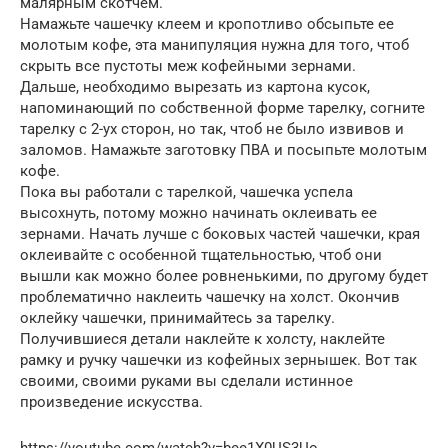
малярным скотчем.
Намажьте чашечку клеем и кропотливо обсыпьте ее
молотым кофе, эта манипуляция нужна для того, чтоб
скрыть все пустоты меж кофейными зернами.
Дальше, необходимо вырезать из картона кусок,
напоминающий по собственной форме тарелку, согните
тарелку с 2-ух сторон, но так, чтоб не было извивов и
заломов. Намажьте заготовку ПВА и посыпьте молотым
кофе.
Пока вы работали с тарелкой, чашечка успела
высохнуть, потому можно начинать оклеивать ее
зернами. Начать лучше с боковых частей чашечки, края
оклеивайте с особенной тщательностью, чтоб они
вышли как можно более ровненькими, по другому будет
проблематично наклеить чашечку на холст. Окончив
оклейку чашечки, принимайтесь за тарелку.
Получившиеся детали наклейте к холсту, наклейте
рамку и ручку чашечки из кофейных зернышек. Вот так
своими, своими руками вы сделали истинное
произведение искусства.
https://youtube.com/watch?v=bee1X0US3Uo