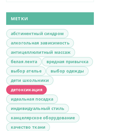
МЕТКИ
абстинентный синдром
алкогольная зависимость
антицеллюлитный массаж
белая лента
вредная привычка
выбор ателье
выбор одежды
дети школьники
детоксикация
идеальная посадка
индивидуальный стиль
канцелярское оборудование
качество ткани