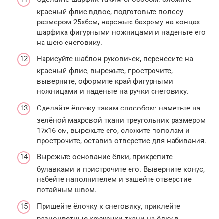
красный флис вдвое, подготовьте полосу
размером 25х6см, нарежьте бахрому на концах
шарфика фигурными ножницами и наденьте его
на шею снеговику.
Нарисуйте шаблон руковичек, перенесите на
красный флис, вырежьте, прострочите,
выверните, оформите край фигурными
ножницами и наденьте на ручки снеговику.
Сделайте ёлочку таким способом: наметьте на
зелёной махровой ткани треугольник размером
17х16 см, вырежьте его, сложите пополам и
прострочите, оставив отверстие для набивания.
Вырежьте основание ёлки, прикрепите
булавками и пристрочите его. Выверните конус,
набейте наполнителем и зашейте отверстие
потайным швом.
Пришейте ёлочку к снеговику, приклейте
разноцветные кружочки ткани на ёлку в