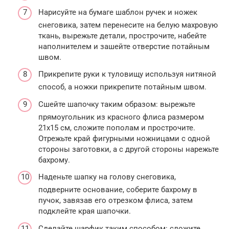
Нарисуйте на бумаге шаблон ручек и ножек
снеговика, затем перенесите на белую махровую
ткань, вырежьте детали, прострочите, набейте
наполнителем и зашейте отверстие потайным
швом.
Прикрепите руки к туловищу используя нитяной
способ, а ножки прикрепите потайным швом.
Сшейте шапочку таким образом: вырежьте
прямоугольник из красного флиса размером
21х15 см, сложите пополам и прострочите.
Отрежьте край фигурными ножницами с одной
стороны заготовки, а с другой стороны нарежьте
бахрому.
Наденьте шапку на голову снеговика,
подверните основание, соберите бахрому в
пучок, завязав его отрезком флиса, затем
подклейте края шапочки.
Сделайте шарфик таким способом: сложите