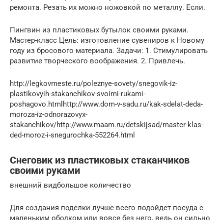
ремонта. Резать их можно ножовкой по металлу. Если.
Пингвин из пластиковых бутылок своими руками.
Мастер-класс Цель: изготовление сувениров к Новому
году из бросового материала. Задачи: 1. Стимулировать
развитие творческого воображения. 2. Привлечь.
http://legkovmeste.ru/poleznye-sovety/snegovik-iz-
plastikovyih-stakanchikov-svoimi-rukami-
poshagovo.htmlhttp://www.dom-v-sadu.ru/kak-sdelat-deda-
moroza-iz-odnorazovyx-
stakanchikov/http://www.maam.ru/detskijsad/master-klas-
ded-moroz-i-snegurochka-552264.html
Снеговик из пластиковых стаканчиков
своими руками
внешний видбольшое количество
Для создания поделки лучше всего подойдет посуда с
маленьким ободком или вовсе без него, ведь он сильно