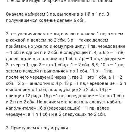
1. Вязание игрушки крючком начинается с головы.
Сначала набираем 3 пв, выполнив в 1-й п 1 пс. В
получившемся колечке делаем 6 сбн.
2 р — увеличиваем петли, связав в начале 1 пв, а затем
в каждой п делаем по 2 сбн. 3 р — также делаем
прибавки, но уже по иному принципу: 1 пв, чередование
– 1 сбн в одной п и 2 сбн в следующей п. 4, 5, 6 р — 1 пв,
далее петли выполняем по 1 сбн. 7 р — 1 пв, чередуем –
2 п через 1, где 2 – это 1 сбн, а 1 – 2 сбн. 8, 9, 10 р — 1 пв,
затем в каждой п выполняем по 1 сбн. 11 р — 1 пв,
после чего чередуем 3 через 1, где 3 – это 1 сбн, а 1 – 2
сбн. 12 р — аналогично 4 р. 13 р –1 пв, чередование – 3 п
выполняем с 1 сбн, последующие 2 с 2 сбн. 14 р –
принцип 12 ряда. 15 р –1 пв, чередование – 2 п по 1 сбн
и 2 п по 2 сбн. На данном этапе деталь следует набить
наполнителем.16 р (завершающий) – 1 пв, далее
чередуем: в 1 п 1 сбн и в 2 следующих по 2 сбн.
2. Приступаем к телу игрушки.