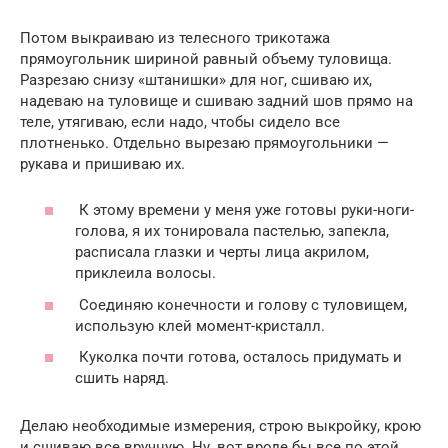
Потом выкраиваю из телесного трикотажа
прямоугольник шириной равный объему туловища.
Разрезаю снизу «штанишки» для ног, сшиваю их,
надеваю на туловище и сшиваю задний шов прямо на
теле, утягиваю, если надо, чтобы сидело все
плотненько. Отдельно вырезаю прямоугольники —
рукава и пришиваю их.
К этому времени у меня уже готовы руки-ноги-
голова, я их тонировала пастелью, запекла,
расписала глазки и черты лица акрилом,
приклеила волосы.
Соединяю конечности и голову с туловищем,
использую клей момент-кристалл.
Куколка почти готова, осталось придумать и
сшить наряд.
Делаю необходимые измерения, строю выкройку, крою
и сшиваю все вручную. Ну, вот вроде бы все по этой