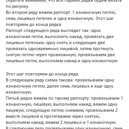
Обратите внимание, что все парные рядки будем вязать
по рисунку.
Во втором ряду вяжем раппорт: 1 изнаночную петлю,
семь лицевых петелек и одну изнаночную. Этот шаг
повторяем до конца рядка.
Раппорт следующего ряда выглядит так: одна
изнаночная петля, выполнить накид, провязать две
лицевых петельки, одну снять и следующие две
провязать одновременно лицевой, затем протянуть
снятую петлю через провязанную, провязываем две
лицевых петли, выполняем накид и одну изнаночную
Этот шаг повторяем до конца ряда.
В следующем ряду схема такова: провязываем одну
изнаночную петлю, далее семь лицевых и еще одну
изнаночную.
Пятый рядок вяжем по такому раппорту: провязываем 1
изнаночную, лицевую, выполняем накид, вяжем одну
лицевую, следующую петлю снимаем, провязываем 2
вместе лицевой и протягиваем через снятую,
выполняем накид, вяжем 2 лицевых и 1 изнаночную.
В следующем ряду провязываем одну изнаночную, семь