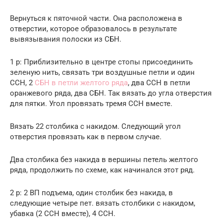
Вернуться к пяточной части. Она расположена в
отверстии, которое образовалось в результате
вывязывания полоски из СБН.
1 р: Приблизительно в центре стопы присоединить
зеленую нить, связать три воздушные петли и один
ССН, 2
СБН в петли желтого ряда
, два ССН в петли
оранжевого ряда, два СБН. Так вязать до угла отверстия
для пятки. Угол провязать тремя ССН вместе.
Вязать 22 столбика с накидом. Следующий угол
отверстия провязать как в первом случае.
Два столбика без накида в вершины петель желтого
ряда, продолжить по схеме, как начинался этот ряд.
2 р: 2 ВП подъема, один столбик без накида, в
следующие четыре пет. вязать столбики с накидом,
убавка (2 ССН вместе), 4 ССН.