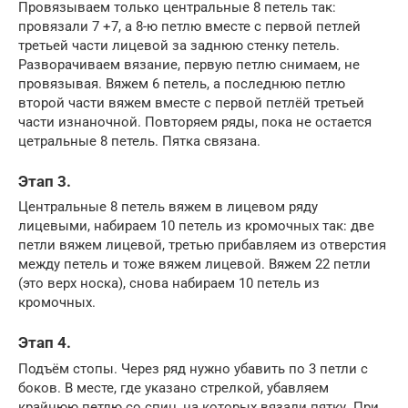
Провязываем только центральные 8 петель так:
провязали 7 +7, а 8-ю петлю вместе с первой петлей
третьей части лицевой за заднюю стенку петель.
Разворачиваем вязание, первую петлю снимаем, не
провязывая. Вяжем 6 петель, а последнюю петлю
второй части вяжем вместе с первой петлёй третьей
части изнаночной. Повторяем ряды, пока не остается
цетральные 8 петель. Пятка связана.
Этап 3.
Центральные 8 петель вяжем в лицевом ряду
лицевыми, набираем 10 петель из кромочных так: две
петли вяжем лицевой, третью прибавляем из отверстия
между петель и тоже вяжем лицевой. Вяжем 22 петли
(это верх носка), снова набираем 10 петель из
кромочных.
Этап 4.
Подъём стопы. Через ряд нужно убавить по 3 петли с
боков. В месте, где указано стрелкой, убавляем
крайнюю петлю со спиц, на которых вязали пятку. При