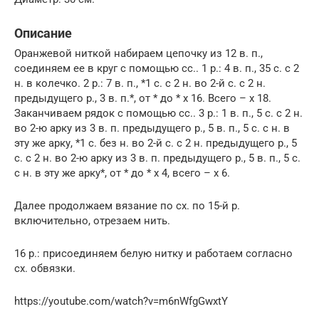
Описание
Оранжевой ниткой набираем цепочку из 12 в. п.,
соединяем ее в круг с помощью сс.. 1 р.: 4 в. п., 35 с. с 2
н. в колечко. 2 р.: 7 в. п., *1 с. с 2 н. во 2-й с. с 2 н.
предыдущего р., 3 в. п.*, от * до * х 16. Всего – х 18.
Заканчиваем рядок с помощью сс.. 3 р.: 1 в. п., 5 с. с 2 н.
во 2-ю арку из 3 в. п. предыдущего р., 5 в. п., 5 с. с н. в
эту же арку, *1 с. без н. во 2-й с. с 2 н. предыдущего р., 5
с. с 2 н. во 2-ю арку из 3 в. п. предыдущего р., 5 в. п., 5 с.
с н. в эту же арку*, от * до * х 4, всего – х 6.
Далее продолжаем вязание по сх. по 15-й р.
включительно, отрезаем нить.
16 р.: присоединяем белую нитку и работаем согласно
сх. обвязки.
https://youtube.com/watch?v=m6nWfgGwxtY