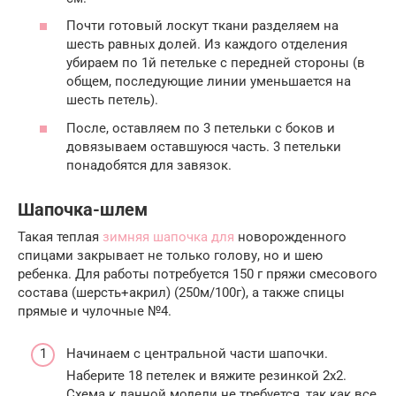
Почти готовый лоскут ткани разделяем на
шесть равных долей. Из каждого отделения
убираем по 1й петельке с передней стороны (в
общем, последующие линии уменьшается на
шесть петель).
После, оставляем по 3 петельки с боков и
довязываем оставшуюся часть. 3 петельки
понадобятся для завязок.
Шапочка-шлем
Такая теплая
зимняя шапочка для
новорожденного
спицами закрывает не только голову, но и шею
ребенка. Для работы потребуется 150 г пряжи смесового
состава (шерсть+акрил) (250м/100г), а также спицы
прямые и чулочные №4.
Начинаем с центральной части шапочки.
Наберите 18 петелек и вяжите резинкой 2х2.
Схема к данной модели не требуется, так как все