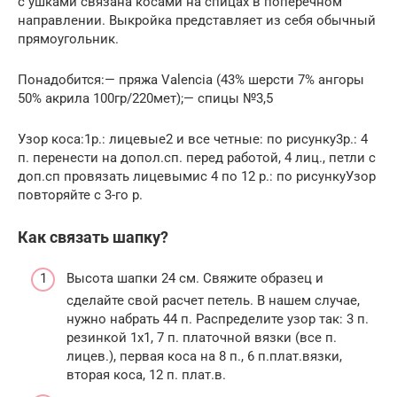
с ушками связана косами на спицах в поперечном
направлении. Выкройка представляет из себя обычный
прямоугольник.
Понадобится:— пряжа Valencia (43% шерсти 7% ангоры
50% акрила 100гр/220мет);— спицы №3,5
Узор коса:1р.: лицевые2 и все четные: по рисунку3р.: 4
п. перенести на допол.сп. перед работой, 4 лиц., петли с
доп.сп провязать лицевымис 4 по 12 р.: по рисункуУзор
повторяйте с 3-го р.
Как связать шапку?
Высота шапки 24 см. Свяжите образец и
сделайте свой расчет петель. В нашем случае,
нужно набрать 44 п. Распределите узор так: 3 п.
резинкой 1х1, 7 п. платочной вязки (все п.
лицев.), первая коса на 8 п., 6 п.плат.вязки,
вторая коса, 12 п. плат.в.