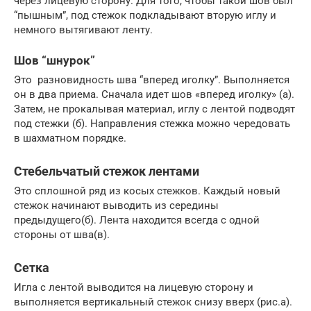
через лицевую сторону. Для того, чтобы такой шов был
“пышным”, под стежок подкладывают вторую иглу и
немного вытягивают ленту.
Шов “шнурок”
Это разновидность шва “вперед иголку”. Выполняется
он в два приема. Сначала идет шов «вперед иголку» (а).
Затем, не прокалывая материал, иглу с лентой подводят
под стежки (б). Направления стежка можно чередовать
в шахматном порядке.
Стебельчатый стежок лентами
Это сплошной ряд из косых стежков. Каждый новый
стежок начинают выводить из середины
предыдущего(б). Лента находится всегда с одной
стороны от шва(в).
Сетка
Игла с лентой выводится на лицевую сторону и
выполняется вертикальный стежок снизу вверх (рис.а).