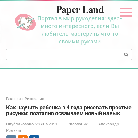
Перейти
Paper Land
к
контенту
Портал в мир рукоделия: здесь
много интересного, если Вы
любитель мастерить что-то
своими руками
Поиск:
Главная
»
Рисование
Как научить ребенка в 4 года рисовать простые
рисунки: поэтапно осваиваем новый навык
Опубликовано:
28 Янв 2021
Рисование
Александр
Редькин