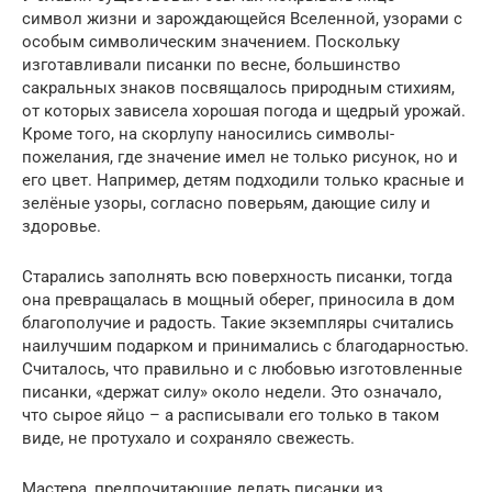
символ жизни и зарождающейся Вселенной, узорами с
особым символическим значением. Поскольку
изготавливали писанки по весне, большинство
сакральных знаков посвящалось природным стихиям,
от которых зависела хорошая погода и щедрый урожай.
Кроме того, на скорлупу наносились символы-
пожелания, где значение имел не только рисунок, но и
его цвет. Например, детям подходили только красные и
зелёные узоры, согласно поверьям, дающие силу и
здоровье.
Старались заполнять всю поверхность писанки, тогда
она превращалась в мощный оберег, приносила в дом
благополучие и радость. Такие экземпляры считались
наилучшим подарком и принимались с благодарностью.
Считалось, что правильно и с любовью изготовленные
писанки, «держат силу» около недели. Это означало,
что сырое яйцо – а расписывали его только в таком
виде, не протухало и сохраняло свежесть.
Мастера, предпочитающие делать писанки из