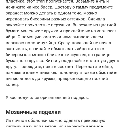
пластика, этот этап пропускается. Возьмите нить и
нанижите на нее бисер. Цветовую гамму продумайте
заранее: можно делать в одном тоне, можно
чередовать бисерины разных оттенков. Сначала
закройте проколотые верхушки. Вырежьте из цветной
бумаги маленькие кружки и приклейте их на «полюса»
яйца. С помощью кисточки намазываете клеем
верхнюю половину яйца. Сразу, пока клей не начал
застывать, начинайте обматывать яйцо нитью с
бисером как можно ближе к «макушке», по границе
бумажного кружка. Витки укладывайте вплотную друг к
другу. Подождите, пока высохнет. Перехватите яйцо,
намажьте клеем нижнюю половину и также обмотайте
нитью вплоть до кружка, прикрывающего нижний
конец.
У вас получился оригинальный подарок.
Мозаичные поделки
Из яичной оболочки можно сделать прекрасную
картину, вазу для цветов, или украсить вареное