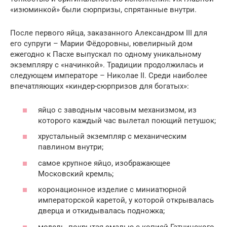
«изюминкой» были сюрпризы, спрятанные внутри.
После первого яйца, заказанного Александром III для
его супруги – Марии Фёдоровны, ювелирный дом
ежегодно к Пасхе выпускал по одному уникальному
экземпляру с «начинкой». Традиции продолжилась и
следующем императоре – Николае II. Среди наиболее
впечатляющих «киндер-сюрпризов для богатых»:
яйцо с заводным часовым механизмом, из
которого каждый час вылетал поющий петушок;
хрустальный экземпляр с механическим
павлином внутри;
самое крупное яйцо, изображающее
Московский кремль;
коронационное изделие с миниатюрной
императорской каретой, у которой открывалась
дверца и откидывалась подножка;
модель, покрытая эмалью с копией Гатчинского