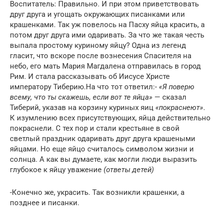
Воспитатель: Правильно. И при этом приветствовать
друг друга и угощать окружающих писанками или
крашенками. Так уж повелось на Пасху яйца красить, а
потом друг друга ими одаривать. За что же такая честь
выпала простому куриному яйцу? Одна из легенд
гласит, что вскоре после вознесения Спасителя на
небо, его мать Мария Магдалена отправилась в город
Рим. И стала рассказывать об Иисусе Христе
императору Тиберию.На что тот ответил:-
«Я поверю
всему, что ты скажешь, если вот те яйца»
— сказал
Тиберий, указав на корзину куриных яиц
«покраснеют»
.
К изумлению всех присутствующих, яйца действительно
покраснели. С тех пор и стали крестьяне в свой
светлый праздник одаривать друг друга крашеными
яйцами. Но еще яйцо считалось символом жизни и
солнца. А как вы думаете, как могли люди выразить
глубокое к яйцу уважение
(ответы детей)
-Конечно же, украсить. Так возникли крашенки, а
позднее и писанки.