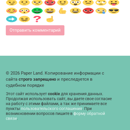
© 2026 Paper Land. Копирование информации с
сайта
строго запрещено
и преследуется в
судебном порядке
Этот сайт использует
cookie
для хранения данных.
Продолжая использовать сайт, вы даете свое согласие
на работу с этими файлами, а так же принимаете все
пункты
пользовательского соглашения
. При
возникновении вопросов пишите в
форму обратной
связи
.