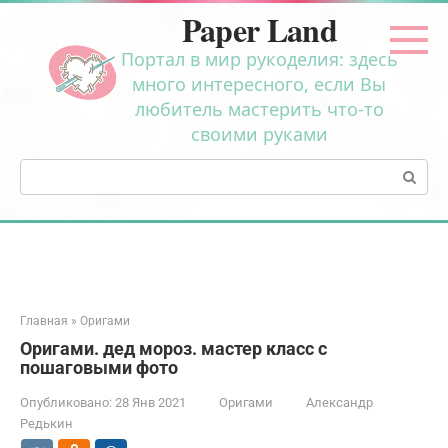
Перейти
Paper Land
к
контенту
Портал в мир рукоделия: здесь
много интересного, если Вы
любитель мастерить что-то
своими руками
Поиск:
Главная
»
Оригами
Оригами. дед мороз. мастер класс с
пошаговыми фото
Опубликовано:
28 Янв 2021
Оригами
Александр
Редькин