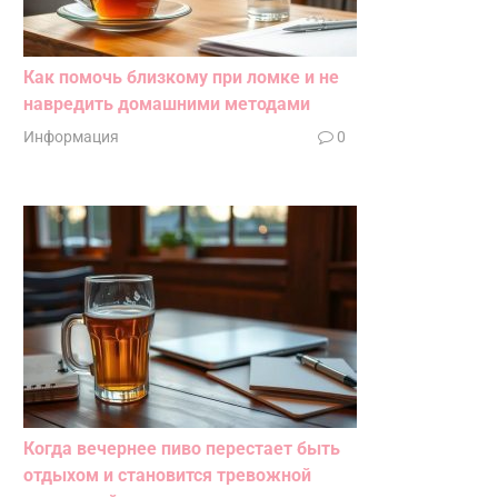
Как помочь близкому при ломке и не
навредить домашними методами
Информация
0
Когда вечернее пиво перестает быть
отдыхом и становится тревожной