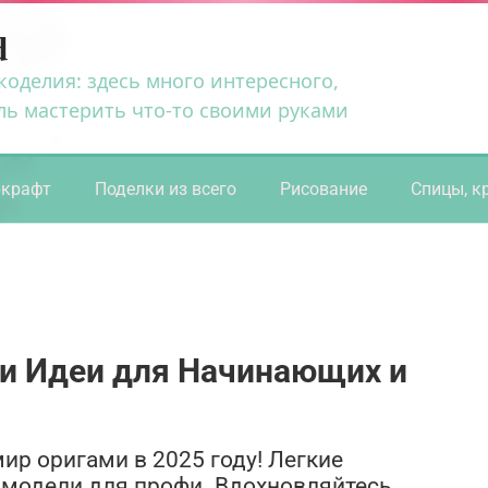
d
коделия: здесь много интересного,
ль мастерить что-то своими руками
ркрафт
Поделки из всего
Рисование
Спицы, к
 и Идеи для Начинающих и
ир оригами в 2025 году! Легкие
модели для профи. Вдохновляйтесь,