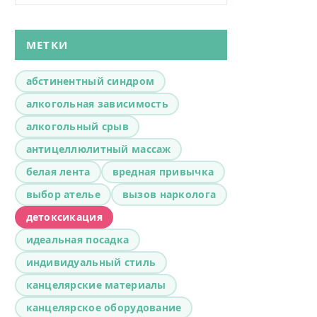
МЕТКИ
абстинентный синдром
алкогольная зависимость
алкогольный срыв
антицеллюлитный массаж
белая лента
вредная привычка
выбор ателье
вызов нарколога
детоксикация
идеальная посадка
индивидуальный стиль
канцелярские материалы
канцелярское оборудование