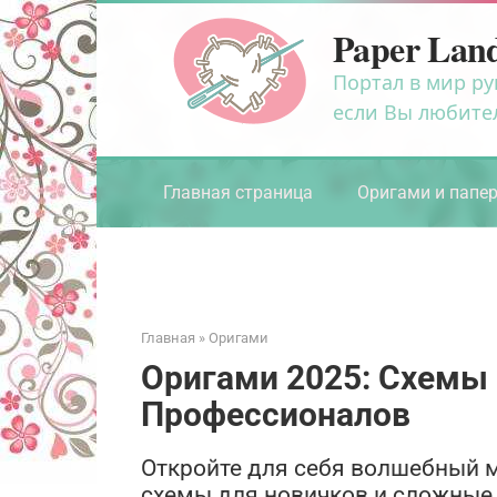
Перейти
Paper Lan
к
контенту
Портал в мир ру
если Вы любите
Главная страница
Оригами и папе
Главная
»
Оригами
Оригами 2025: Схемы
Профессионалов
Откройте для себя волшебный м
схемы для новичков и сложные 