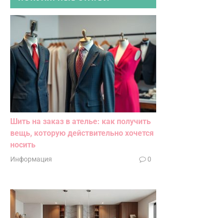
Шить на заказ в ателье: как получить
вещь, которую действительно хочется
носить
Информация
0