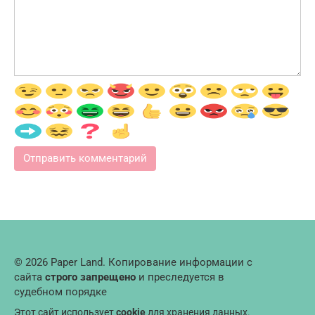
© 2026 Paper Land. Копирование информации с
сайта
строго запрещено
и преследуется в
судебном порядке
Этот сайт использует
cookie
для хранения данных.