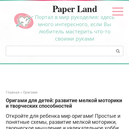
Перейти
Paper Land
к
контенту
Портал в мир рукоделия: здесь
много интересного, если Вы
любитель мастерить что-то
своими руками
Поиск:
Главная
»
Оригами
Оригами для детей: развитие мелкой моторики
и творческих способностей
Откройте для ребенка мир оригами! Простые и
понятные схемы, развитие мелкой моторики,
творческое мышление и увлекательное хобби.