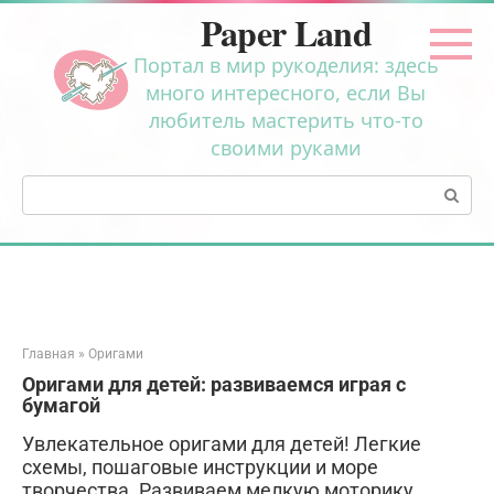
Перейти
Paper Land
к
контенту
Портал в мир рукоделия: здесь
много интересного, если Вы
любитель мастерить что-то
своими руками
Поиск:
Главная
»
Оригами
Оригами для детей: развиваемся играя с
бумагой
Увлекательное оригами для детей! Легкие
схемы, пошаговые инструкции и море
творчества. Развиваем мелкую моторику,