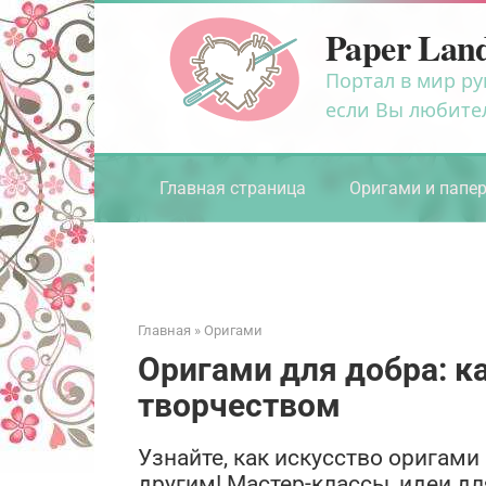
Перейти
Paper Lan
к
контенту
Портал в мир ру
если Вы любите
Главная страница
Оригами и папе
Главная
»
Оригами
Оригами для добра: к
творчеством
Узнайте, как искусство оригам
другим! Мастер-классы, идеи д