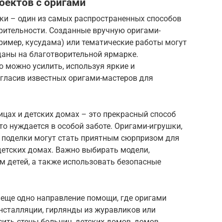
оектов с оригами
рки – один из самых распространенных способов
рительности. Созданные вручную оригами-
ример, кусудама) или тематические работы могут
даны на благотворительной ярмарке.
 можно усилить, используя яркие и
гласив известных оригами-мастеров для
ицах и детских домах – это прекрасный способ
то нуждается в особой заботе. Оригами-игрушки,
е поделки могут стать приятным сюрпризом для
 детских домах. Важно выбирать модели,
м детей, а также использовать безопасные
еще одно направление помощи, где оригами
нсталляции, гирлянды из журавликов или
ить стены больниц, детских домов, домов