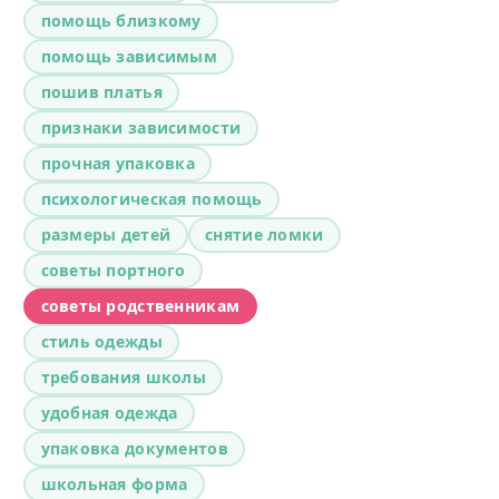
помощь близкому
помощь зависимым
пошив платья
признаки зависимости
прочная упаковка
психологическая помощь
размеры детей
снятие ломки
советы портного
советы родственникам
стиль одежды
требования школы
удобная одежда
упаковка документов
школьная форма