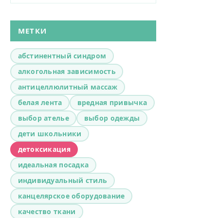
МЕТКИ
абстинентный синдром
алкогольная зависимость
антицеллюлитный массаж
белая лента
вредная привычка
выбор ателье
выбор одежды
дети школьники
детоксикация
идеальная посадка
индивидуальный стиль
канцелярское оборудование
качество ткани