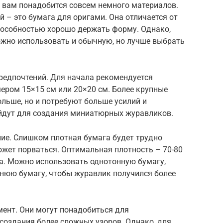
вам понадобится совсем немного материалов.
й – это бумага для оригами. Она отличается от
пособностью хорошо держать форму. Однако,
можно использовать и обычную, но лучше выбрать
редпочтений. Для начала рекомендуется
ером 15×15 см или 20×20 см. Более крупные
льше, но и потребуют больше усилий и
йдут для создания миниатюрных журавликов.
ние. Слишком плотная бумага будет трудно
ожет порваться. Оптимальная плотность – 70-80
уса. Можно использовать однотонную бумагу,
ннюю бумагу, чтобы журавлик получился более
ент. Они могут понадобиться для
создания более сложных узоров. Однако, для