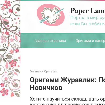
Перейти
Paper Lan
к
контенту
Портал в мир ру
если Вы любите
Главная страница
Оригами и папе
Главная
»
Оригами
Оригами Журавлик: П
Новичков
Хотите научиться складывать 
инструкция для новичков помож