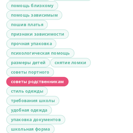
помощь близкому
помощь зависимым
пошив платья
признаки зависимости
прочная упаковка
психологическая помощь
размеры детей
снятие ломки
советы портного
советы родственникам
стиль одежды
требования школы
удобная одежда
упаковка документов
школьная форма