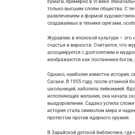
бумаги, примерно в VI веке. Изначаль
только высшим слоям общества. С те
развлечением и формой художественн
создаваемых в технике оригами, особ
Журавлик в японской культуре – это н
счастья и верности. Считается, что ж
ассоциируется с долголетием и мудр
изображаются как посланники богов, 
Однако, наиболее известна история, с
Сасаки. В 1955 году, после атомной 
школьницей, заболела лейкемией. Вдо
исполняющих желания, она начала ск
выздоровление. Садако успела сложит
история стала символом мира и наде
протестом против ядерного оружия.
В Зарайской детской библиотеке, где