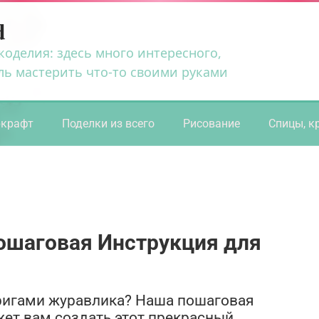
d
коделия: здесь много интересного,
ль мастерить что-то своими руками
ркрафт
Поделки из всего
Рисование
Спицы, к
ошаговая Инструкция для
оригами журавлика? Наша пошаговая
ет вам создать этот прекрасный