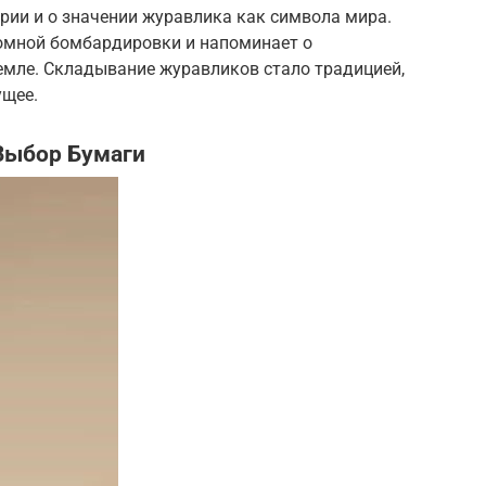
ории и о значении журавлика как символа мира.
омной бомбардировки и напоминает о
емле. Складывание журавликов стало традицией,
щее.
Выбор Бумаги