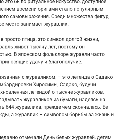
но это было ритуальное искусство, доступное
чением времени оригами стало популярным
ого самовыражения. Среди множества фигур,
ое место занимает журавлик.
е просто птица, это символ долгой жизни,
уравль живет тысячу лет, поэтому он
остью. В японском фольклоре журавли часто
приносящие удачу и благополучие.
вязанная с журавликом, – это легенда о Садако
бомбардировки Хиросимы, Садако, будучи
хновленная легендой о тысяче журавликов,
ладывать журавликов из бумаги, надеясь на
ь 644 журавлика, прежде чем скончалась. Ее
жды, а журавлик – символом борьбы за жизнь и
 недавно отмечали День белых журавлей, детям