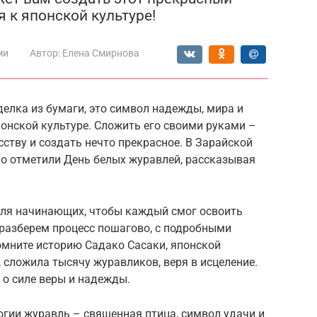
 к японской культуре!
ми
Автор:
Елена Смирнова
делка из бумаги, это символ надежды, мира и
понской культуре. Сложить его своими руками –
сству и создать нечто прекрасное. В Зарайской
но отметили День белых журавлей, рассказывая
для начинающих, чтобы каждый смог освоить
разберем процесс пошагово, с подробными
мните историю Садако Сасаки, японской
, сложила тысячу журавликов, веря в исцеление.
 о силе веры и надежды.
гии журавль – священная птица, символ удачи и