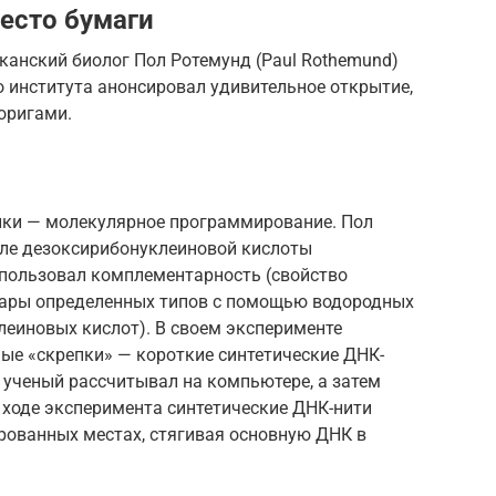
есто бумаги
иканский биолог Пол Ротемунд (Paul Rothemund)
 института анонсировал удивительное открытие,
оригами.
тики — молекулярное программирование. Пол
ле дезоксирибонуклеиновой кислоты
спользовал комплементарность (свойство
пары определенных типов с помощью водородных
леиновых кислот). В своем эксперименте
ые «скрепки» — короткие синтетические ДНК-
 ученый рассчитывал на компьютере, а затем
В ходе эксперимента синтетические ДНК-нити
рованных местах, стягивая основную ДНК в