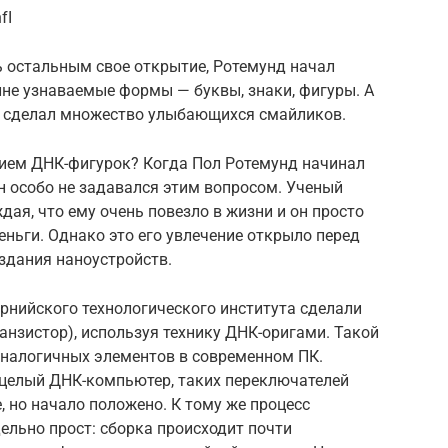
fI
 остальным свое открытие, Ротемунд начал
не узнаваемые формы — буквы, знаки, фигуры. А
е сделал множество улыбающихся смайликов.
нием ДНК-фигурок? Когда Пол Ротемунд начинал
н особо не задавался этим вопросом. Ученый
дая, что ему очень повезло в жизни и он просто
деньги. Однако это его увлечение открыло перед
здания наноустройств.
рнийского технологического института сделали
нзистор), используя технику ДНК-оригами. Такой
аналогичных элементов в современном ПК.
ь целый ДНК-компьютер, таких переключателей
 но начало положено. К тому же процесс
льно прост: сборка происходит почти