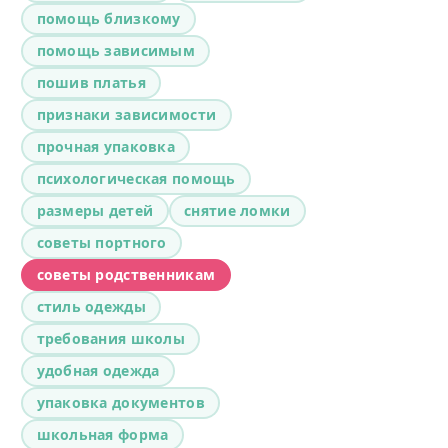
помощь близкому
помощь зависимым
пошив платья
признаки зависимости
прочная упаковка
психологическая помощь
размеры детей
снятие ломки
советы портного
советы родственникам
стиль одежды
требования школы
удобная одежда
упаковка документов
школьная форма