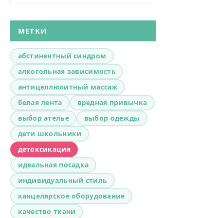
МЕТКИ
абстинентный синдром
алкогольная зависимость
антицеллюлитный массаж
белая лента
вредная привычка
выбор ателье
выбор одежды
дети школьники
детоксикация
идеальная посадка
индивидуальный стиль
канцелярское оборудование
качество ткани