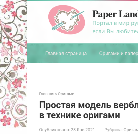
Перейти
Paper Lan
к
контенту
Портал в мир ру
если Вы любите
Главная страница
Оригами и папе
Главная
»
Оригами
Простая модель вербл
в технике оригами
Опубликовано:
28 Янв 2021
Рубрика:
Орига