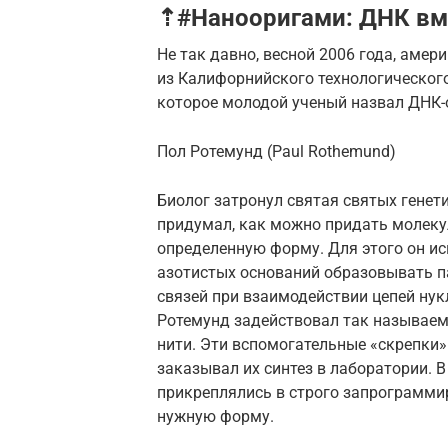
⇡#Нанооригами: ДНК вм
Не так давно, весной 2006 года, амер
из Калифорнийского технологического
которое молодой ученый назвал ДНК-
Пол Ротемунд (Paul Rothemund)
Биолог затронул святая святых гене
придумал, как можно придать молеку
определенную форму. Для этого он и
азотистых оснований образовывать 
связей при взаимодействии цепей нук
Ротемунд задействовал так называем
нити. Эти вспомогательные «скрепки»
заказывал их синтез в лаборатории. 
прикреплялись в строго запрограмми
нужную форму.