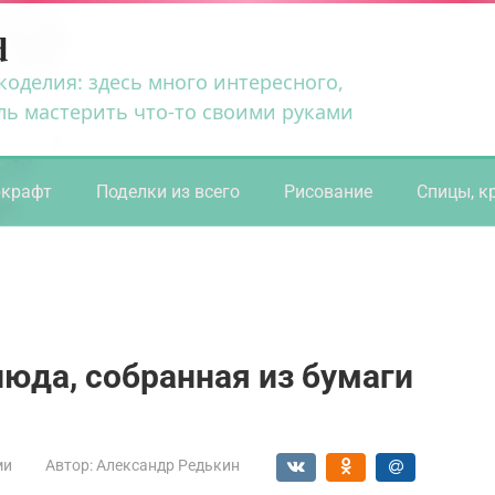
d
коделия: здесь много интересного,
ль мастерить что-то своими руками
ркрафт
Поделки из всего
Рисование
Спицы, к
юда, собранная из бумаги
ми
Автор:
Александр Редькин