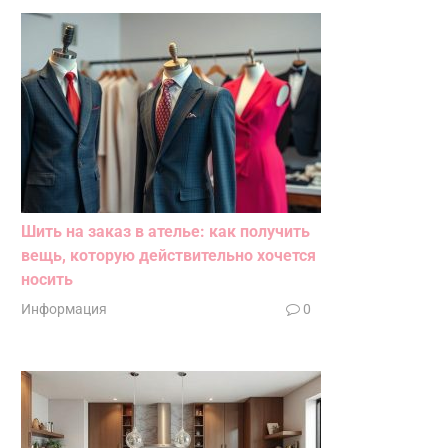
Шить на заказ в ателье: как получить
вещь, которую действительно хочется
носить
Информация
0