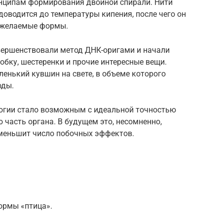
нципам формирования двойной спирали. Нити
оводится до температуры кипения, после чего он
я желаемые формы.
овершенствовали метод ДНК-оригами и начали
бку, шестеренки и прочие интересные вещи.
енький кувшин на свете, в объеме которого
оды.
логии стало возможным с идеальной точностью
 часть органа. В будущем это, несомненно,
меньшит число побочных эффектов.
ормы «птица».