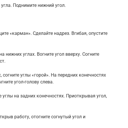
 угла. Поднимите нижний угол.
щите «карман». Сделайте надрез. Вгибая, опустите
а нижних углах. Вогните угол вверху. Согните
ст.
х, согните углы «горой». На передних конечностях
гните угол-голову слева.
те углы на задних конечностях. Приоткрывая угол,
крыв работу, отогните согнутый угол и