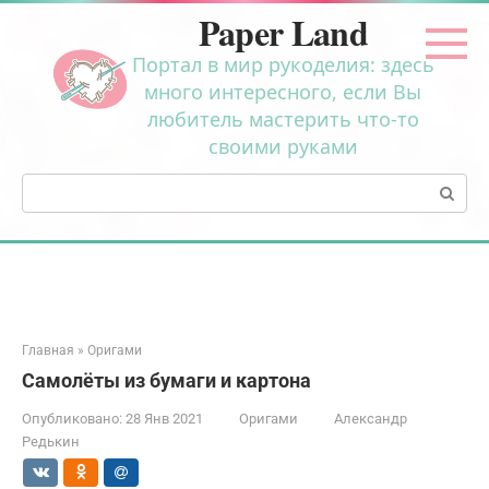
Перейти
Paper Land
к
контенту
Портал в мир рукоделия: здесь
много интересного, если Вы
любитель мастерить что-то
своими руками
Поиск:
Главная
»
Оригами
Самолёты из бумаги и картона
Опубликовано:
28 Янв 2021
Оригами
Александр
Редькин