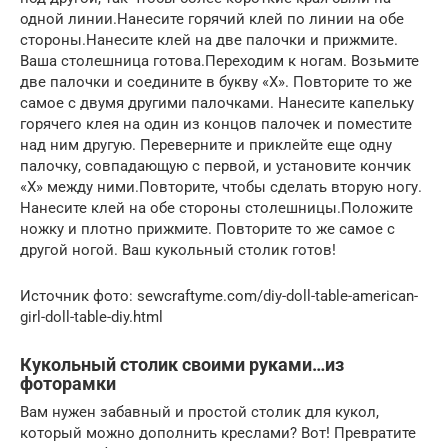
одной линии.Нанесите горячий клей по линии на обе
стороны.Нанесите клей на две палочки и прижмите.
Ваша столешница готова.Переходим к ногам. Возьмите
две палочки и соедините в букву «Х». Повторите то же
самое с двумя другими палочками. Нанесите капельку
горячего клея на один из концов палочек и поместите
над ним другую. Переверните и приклейте еще одну
палочку, совпадающую с первой, и установите кончик
«X» между ними.Повторите, чтобы сделать вторую ногу.
Нанесите клей на обе стороны столешницы.Положите
ножку и плотно прижмите. Повторите то же самое с
другой ногой. Ваш кукольный столик готов!
Источник фото: sewcraftyme.com/diy-doll-table-american-
girl-doll-table-diy.html
Кукольный столик своими руками…из
фоторамки
Вам нужен забавный и простой столик для кукол,
который можно дополнить креслами? Вот! Превратите