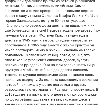
дворах или домашние букеты из веточек украшаются
лентами, бантами, пасхальными яйцами. Самое
знаменитое и самое прекрасное пасхальное дерево
растет в саду у немца Фолькера Крафта (Volker Kraft) , в
городе Заальфельде: вот уже 50 лет он украшает
яблоню около своего дома цветными яйцами — и их
уже более десяти тысяч! Первое пасхальное дерево (по-
немецки Osterbaum) Фолькер Крафт увидел еще в
детстве, в 1945 году, и загорелся идеей «вырастить»
собственное. В 1965 году вместе с женой Кристой он
начал претворять мечту в жизнь — сначала на яблоне
появилось 18 пластиковых яиц, потом, решив, что
пластиковые украшения слишком дороги, супруги
взялись за рукоделие. Они начали расписывать яйца
вручную, а чтобы те не были для дерева слишком
тяжелы, выдували содержимое яйца, оставляя лишь
нарядную скорлупу. За полвека коллекция, в создании
которой принимала участие вся семья и друзья,
разрослась так, что хранить яйца уже попросту негде. В
2015 году ветви пасхального дерева, от которого даже
по фотографиям дух захватывает, украсили десять
тысяч яиц, среди которых, по словам местных жителей,