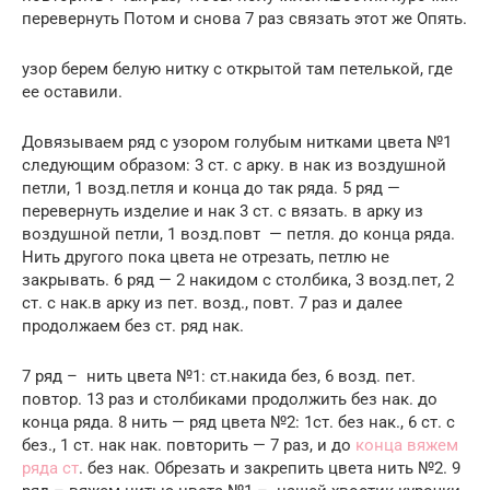
перевернуть Потом и снова 7 раз связать этот же Опять.
узор берем белую нитку с открытой там петелькой, где
ее оставили.
Довязываем ряд с узором голубым нитками цвета №1
следующим образом: 3 ст. с арку. в нак из воздушной
петли, 1 возд.петля и конца до так ряда. 5 ряд —
перевернуть изделие и нак 3 ст. с вязать. в арку из
воздушной петли, 1 возд.повт — петля. до конца ряда.
Нить другого пока цвета не отрезать, петлю не
закрывать. 6 ряд — 2 накидом с столбика, 3 возд.пет, 2
ст. с нак.в арку из пет. возд., повт. 7 раз и далее
продолжаем без ст. ряд нак.
7 ряд – нить цвета №1: ст.накида без, 6 возд. пет.
повтор. 13 раз и столбиками продолжить без нак. до
конца ряда. 8 нить — ряд цвета №2: 1ст. без нак., 6 ст. с
без., 1 ст. нак нак. повторить — 7 раз, и до
конца вяжем
ряда ст
. без нак. Обрезать и закрепить цвета нить №2. 9