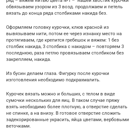
ряд – вяжем нитью цвета №1 – нашей хвостик курочки
обвязываем узором из 3 возд. продолжаем и петель
вязать до конца ряда столбиками накида без.
Оформляем головку курочки, клюв красной из
вывязываем нити, потом ее через изнанку место на
протягиваем, где крепится гребешок и вяжем: 1 без
столбик накида, 3 столбика с накидом – повторяем 3
последнюю, раза петлю провязываем столбиком без
закрепляем, накида.
Из бусин делаем глаза. Фигурку после курочки
изготовления необходимо подкрахмалить.
Курочек вязать можно и больших, с телом в виде
сумочки нескольких для яиц. В таком случае пряжу
взять необходимо более плотную, а отверстие сделать
не спинке, а на внизу. В готовое отверстие сложить
задекорированные украсить, яйца цветами, вербовыми
веточками.