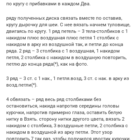
по кругу с прибавками в каждом Два.
ряду полученных диска связать вместе по оставив,
кругу дырочку для шеи. С нее вязать начнем туловище,
двигаясь по кругу. 1 ряд петель – 3 тела-столбиков с 1
накидом плюс воздушная плюс петля 1 столбик с
накидом в арку из воздушной так, и петли до конца
ряда. 2 ряд – 3 столбика с 1 воздушная, 1 накидом
петля, 2 столбика с накидом в воздушную повторить,
петлю до конца ряда(*), как на фото.
3 ряд – 3 ст. с 1 нак., 1 петля.возд, 3 ст. с нак. в арку из
возд.петли(*).
4 обвязать – ряд весь ряд столбиками без
остановиться, накида напротив середины головы
курочки, напротив примерно глаза, оставить белую
нитку в Взять. сторону нитки другого цвета, вязать 2
накидом с столбика, 3 воздушные петли, 2 столбика с
накидом в воздушной из арку петли. Этот узор
повторить 7 так раз, чтобы получился хвостик курочки.