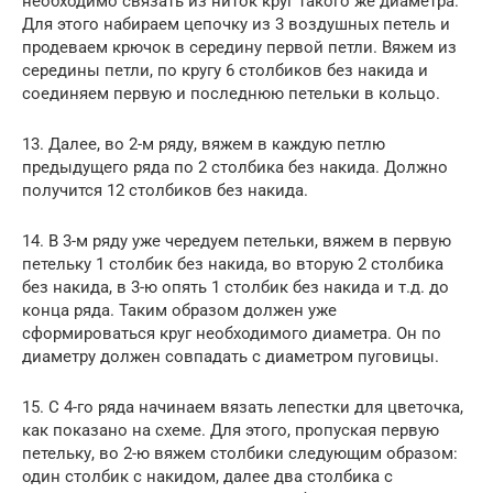
необходимо связать из ниток круг такого же диаметра.
Для этого набираем цепочку из 3 воздушных петель и
продеваем крючок в середину первой петли. Вяжем из
середины петли, по кругу 6 столбиков без накида и
соединяем первую и последнюю петельки в кольцо.
13. Далее, во 2-м ряду, вяжем в каждую петлю
предыдущего ряда по 2 столбика без накида. Должно
получится 12 столбиков без накида.
14. В 3-м ряду уже чередуем петельки, вяжем в первую
петельку 1 столбик без накида, во вторую 2 столбика
без накида, в 3-ю опять 1 столбик без накида и т.д. до
конца ряда. Таким образом должен уже
сформироваться круг необходимого диаметра. Он по
диаметру должен совпадать с диаметром пуговицы.
15. С 4-го ряда начинаем вязать лепестки для цветочка,
как показано на схеме. Для этого, пропуская первую
петельку, во 2-ю вяжем столбики следующим образом:
один столбик с накидом, далее два столбика с