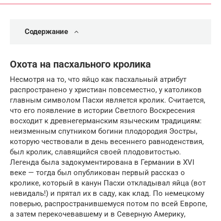
Содержание
Охота на пасхального кролика
Несмотря на то, что яйцо как пасхальный атрибут
распространено у христиан повсеместно, у католиков
главным символом Пасхи является кролик. Считается,
что его появление в истории Светлого Воскресения
восходит к древнегерманским языческим традициям:
неизменным спутником богини плодородия Эостры,
которую чествовали в день весеннего равноденствия,
был кролик, славящийся своей плодовитостью.
Легенда была задокументирована в Германии в XVI
веке — тогда был опубликован первый рассказ о
кролике, который в канун Пасхи откладывал яйца (вот
невидаль!) и прятал их в саду, как клад. По немецкому
поверью, распространившемуся потом по всей Европе,
а затем перекочевавшему и в Северную Америку,