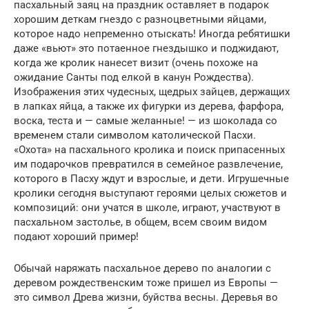
пасхальный заяц на праздник оставляет в подарок
хорошим деткам гнездо с разноцветными яйцами,
которое надо непременно отыскать! Иногда ребятишки
даже «вьют» это потаенное гнездышко и поджидают,
когда же кролик нанесет визит (очень похоже на
ожидание Санты под елкой в канун Рождества).
Изображения этих чудесных, щедрых зайцев, держащих
в лапках яйца, а также их фигурки из дерева, фарфора,
воска, теста и — самые желанные! — из шоколада со
временем стали символом католической Пасхи.
«Охота» на пасхального кролика и поиск припасенных
им подарочков превратился в семейное развлечение,
которого в Пасху ждут и взрослые, и дети. Игрушечные
кролики сегодня выступают героями целых сюжетов и
композиций: они учатся в школе, играют, участвуют в
пасхальном застолье, в общем, всем своим видом
подают хороший пример!
Обычай наряжать пасхальное дерево по аналогии с
деревом рождественским тоже пришел из Европы —
это символ Древа жизни, буйства весны. Деревья во