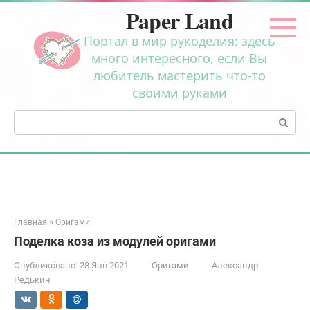
Перейти
Paper Land
к
контенту
Портал в мир рукоделия: здесь
много интересного, если Вы
любитель мастерить что-то
своими руками
Поиск:
Главная
»
Оригами
Поделка коза из модулей оригами
Опубликовано:
28 Янв 2021
Оригами
Александр
Редькин