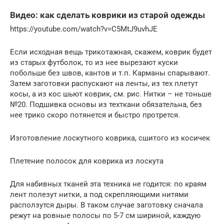
Видео: как сделать коврики из старой одежды
https://youtube.com/watch?v=C5MtJ9uvhJE
Если исходная вещь трикотажная, скажем, коврик будет
из старых футболок, то из нее вырезают куски
побольше без швов, кантов и т.п. Карманы спарывают.
Затем заготовки распускают на ленты, из тех плетут
косы, а из кос шьют коврик, см. рис. Нитки – не тоньше
№20. Подшивка основы из техткани обязательна, без
нее трико скоро потянется и быстро протрется.
Изготовление лоскутного коврика, сшитого из косичек
Плетение полосок для коврика из лоскута
Для набивных тканей эта техника не годится: по краям
лент полезут нитки, а под скрепляющими нитями
расползутся дыры. В таком случае заготовку сначала
режут на ровные полосы по 5-7 см шириной, каждую