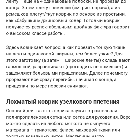
ленту – еще на 4 одинаковые полоски, не прорезая до
конца. Затем плетут ремешки (см. рис. справа), а из
ремешков плетут/ткут коврик по основе из простыни,
как «бабушкин» джинсовый ковер. Готовый коврик
получается респектабельным: двойная фактура говорит
о высоком классе работы.
Здесь возникает вопрос: а как порезать тонкую ткань
на ленты одинаковой ширины, тем более узкие? Для
этого заготовку (а затем – широкие ленты) складывают
гармошкой, разравнивают (прогладить не помешает) и
защемляют бельевыми прищепками. Далее понемногу
прорезают все сразу перегибы, начиная с конца, а
прищепки по мере порезки снимают.
Лохматый коврик узелкового плетения
Основой для такого коврика служит строительная
полипропиленовая сетка или сетка для рукоделия. Ворс
можно сделать из любого мягкого не сыпучего
материала – трикотажа, флиса, махровой ткани или
толстых вязальных ниток. Мастерицы часто