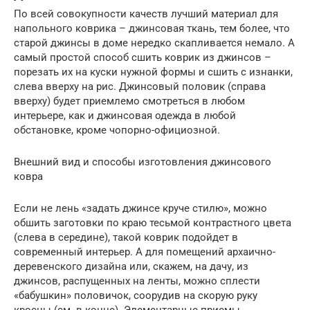
По всей совокупности качеств лучший материал для
напольного коврика – джинсовая ткань, тем более, что
старой джинсы в доме нередко скапливается немало. А
самый простой способ сшить коврик из джинсов –
порезать их на куски нужной формы и сшить с изнанки,
слева вверху на рис. Джинсовый половик (справа
вверху) будет приемлемо смотреться в любом
интерьере, как и джинсовая одежда в любой
обстановке, кроме чопорно-официозной.
Внешний вид и способы изготовления джинсового
ковра
Если не лень «задать джинсе круче стилю», можно
обшить заготовки по краю тесьмой контрастного цвета
(слева в середине), такой коврик подойдет в
современный интерьер. А для помещений архаично-
деревенского дизайна или, скажем, на дачу, из
джинсов, распущенных на ленты, можно сплести
«бабушкин» половичок, соорудив на скорую руку
кросны (см. в конце). Элементарные приемы