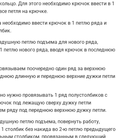
ольцо. Для этого необходимо крючок ввести в 1
все петля на крючке.
 необходимо ввести крючок в 1 петлю ряда и
лбик.
здушную петлю подъема для нового ряда,
 1 петлю нового ряда, вводя крючок в последнюю
ровязываем поочередно один ряд за верхнюю
еднюю длинную и переднюю верхние дужки петли
но нужно провязывать 1 ряд полустолбиков с
рючок под лежащую сверху дужку петли
ем ряду под переднюю верхнюю дужку петли.
душную петлю подъема, повернуть работу,
ь 1 столбик без накида во 2-ю петлю предыдущего
ельным столбиком, провязанным в следующий