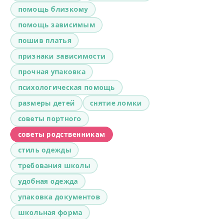
помощь близкому
помощь зависимым
пошив платья
признаки зависимости
прочная упаковка
психологическая помощь
размеры детей
снятие ломки
советы портного
советы родственникам
стиль одежды
требования школы
удобная одежда
упаковка документов
школьная форма