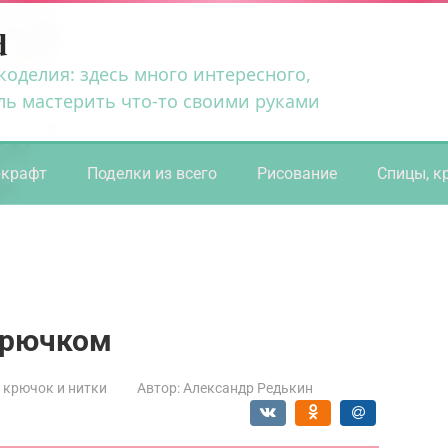
d
коделия: здесь много интересного,
ль мастерить что-то своими руками
ркрафт
Поделки из всего
Рисование
Спицы, к
крючком
 крючок и нитки
Автор:
Александр Редькин