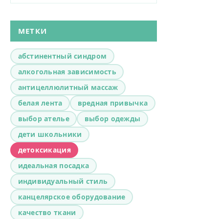
МЕТКИ
абстинентный синдром
алкогольная зависимость
антицеллюлитный массаж
белая лента
вредная привычка
выбор ателье
выбор одежды
дети школьники
детоксикация
идеальная посадка
индивидуальный стиль
канцелярское оборудование
качество ткани