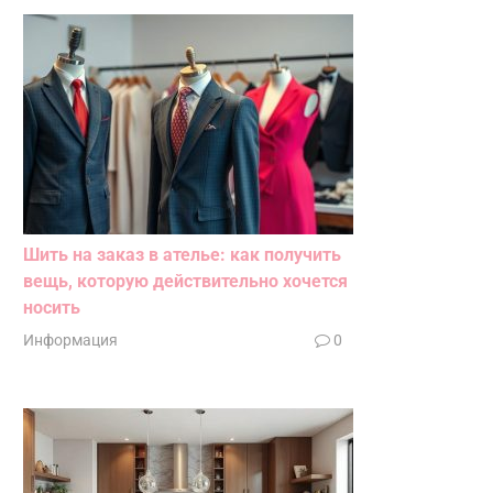
Шить на заказ в ателье: как получить
вещь, которую действительно хочется
носить
Информация
0