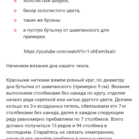
золотистый шнурок,
бисер золотистого цвета,
такие же бусины
и пустую бутылку от шампанского для
примерки.
https://youtube.com/watch?v=1-shEem3saU
Начинаем вязание дна нашего чехла.
Красными нитками вяжем ровный круг, по диаметру
дна бутылки от шампанского (примерно 9 см). Вязание
выполняем столбиками без накида по кругу, отделяя
начало ряда скрепкой или нитью другого цвета. Делаем
кольцо из 3-х воздушных петель, обвязываем его 7-ю
столбиками без накида, далее в каждом следующем
ряду равномерно прибавляем по 7 столбиков. Всего
должно получиться 13 рядов и 94 столбика в
последнем. Старайтесь не связать семигранник,
каждый ряд делайте прибавки в разных местах.