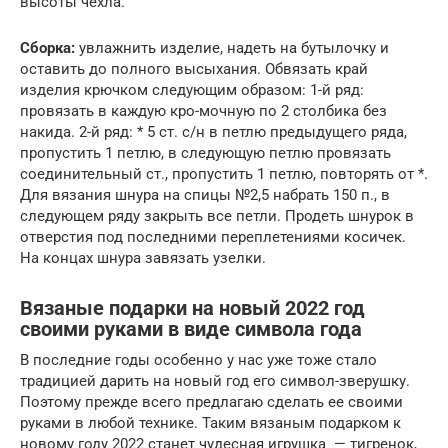
высоты чехла.
Сборка:
увлажнить изделие, надеть на бутылочку и
оставить до полного высыхания. Обвязать край
изделия крючком следующим образом: 1-й ряд:
провязать в каждую кро-мочную по 2 столбика без
накида. 2-й ряд: * 5 ст. с/н в петлю предыдущего ряда,
пропустить 1 петлю, в следующую петлю провязать
соединительный ст., пропустить 1 петлю, повторять от *.
Для вязания шнура на спицы №2,5 набрать 150 п., в
следующем ряду закрыть все петли. Продеть шнурок в
отверстия под последними переплетениями косичек.
На концах шнура завязать узелки.
Вязаные подарки на новый 2022 год
своими руками в виде символа года
В последние годы особенно у нас уже тоже стало
традицией дарить на новый год его символ-зверушку.
Поэтому прежде всего предлагаю сделать ее своими
руками в любой технике. Таким вязаным подарком к
новому году 2022 станет чудесная игрушка — тигренок,