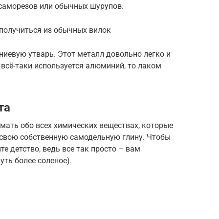
 саморезов или обычных шурупов.
получиться из обычных вилок
иевую утварь. Этот металл довольно легко и
 всё-таки используется алюминий, то лаком
та
умать обо всех химических веществах, которые
 свою собственную самодельную глину. Чтобы
е детство, ведь все так просто – вам
уть более соленое).