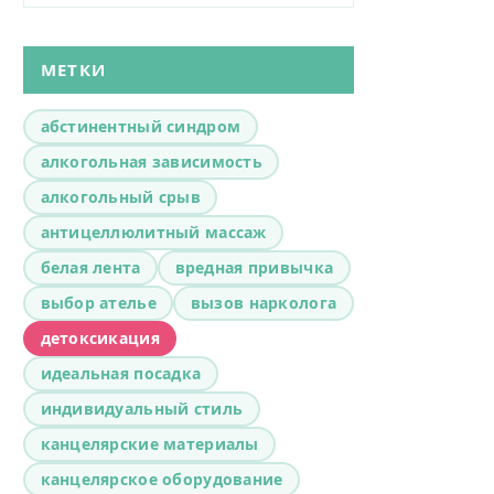
МЕТКИ
абстинентный синдром
алкогольная зависимость
алкогольный срыв
антицеллюлитный массаж
белая лента
вредная привычка
выбор ателье
вызов нарколога
детоксикация
идеальная посадка
индивидуальный стиль
канцелярские материалы
канцелярское оборудование