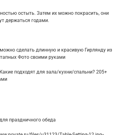
лностью остыть. Затем их можно покрасить, они
ут держаться годами.
 можно сделать длинную и красивую Гирлянду из
оэтапных Фото своими руками
Какие подходят для зала/кухни/спальни? 205+
ами
для праздничного обеда
w.novate.ru/files/u31123/Table-Setting-12.jpg»