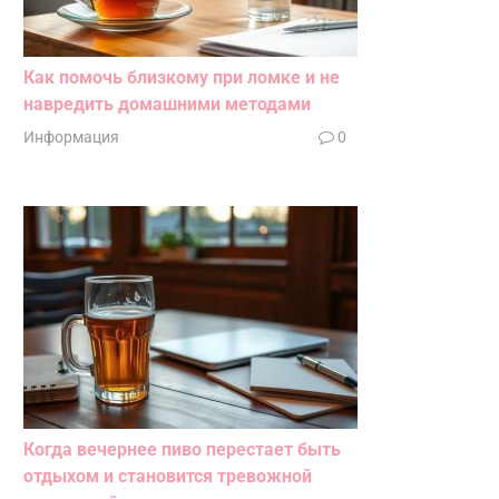
Как помочь близкому при ломке и не
навредить домашними методами
Информация
0
Когда вечернее пиво перестает быть
отдыхом и становится тревожной