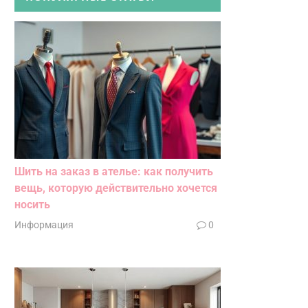
Шить на заказ в ателье: как получить
вещь, которую действительно хочется
носить
Информация
0