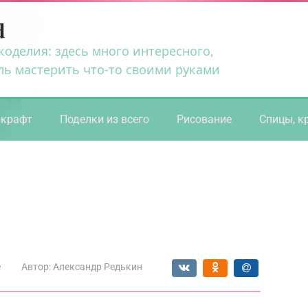
d
коделия: здесь много интересного,
ль мастерить что-то своими руками
ркрафт
Поделки из всего
Рисование
Спицы, к
е
Автор:
Александр Редькин