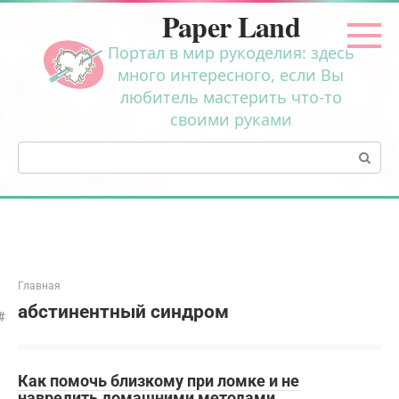
Перейти
Paper Land
к
контенту
Портал в мир рукоделия: здесь
много интересного, если Вы
любитель мастерить что-то
своими руками
Поиск:
Главная
абстинентный синдром
Как помочь близкому при ломке и не
навредить домашними методами