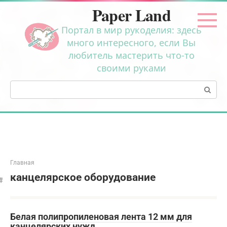
Перейти
Paper Land
к
контенту
Портал в мир рукоделия: здесь
много интересного, если Вы
любитель мастерить что-то
своими руками
Поиск:
Главная
канцелярское оборудование
Белая полипропиленовая лента 12 мм для
канцелярских нужд