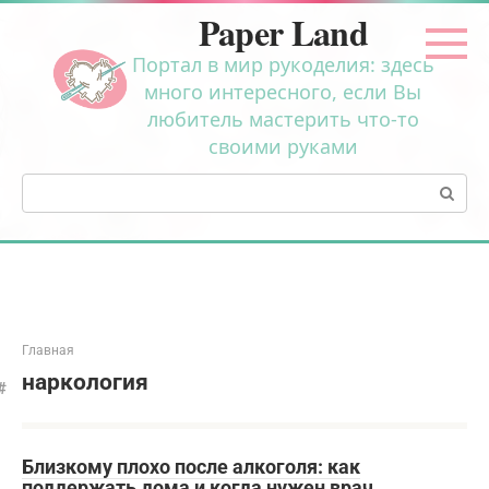
Перейти
Paper Land
к
контенту
Портал в мир рукоделия: здесь
много интересного, если Вы
любитель мастерить что-то
своими руками
Поиск:
Главная
наркология
Близкому плохо после алкоголя: как
поддержать дома и когда нужен врач