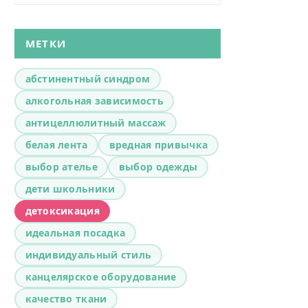
МЕТКИ
абстинентный синдром
алкогольная зависимость
антицеллюлитный массаж
белая лента
вредная привычка
выбор ателье
выбор одежды
дети школьники
детоксикация
идеальная посадка
индивидуальный стиль
канцелярское оборудование
качество ткани