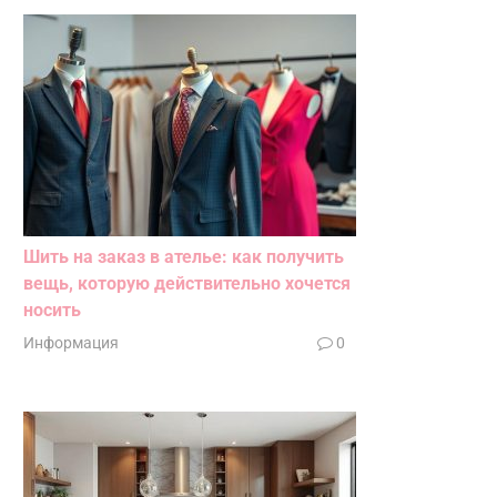
Шить на заказ в ателье: как получить
вещь, которую действительно хочется
носить
Информация
0