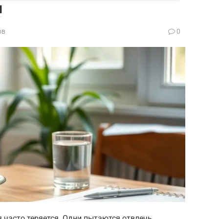
и
ов
0
я часто теряется. Одни пытаются отвлечь