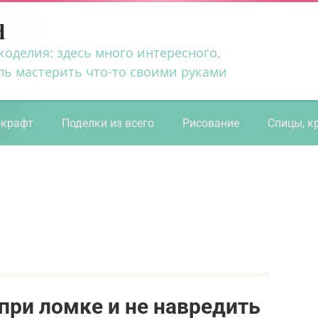
d
коделия: здесь много интересного,
ль мастерить что-то своими руками
ркрафт
Поделки из всего
Рисование
Спицы, к
при ломке и не навредить