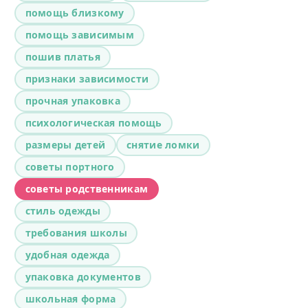
помощь близкому
помощь зависимым
пошив платья
признаки зависимости
прочная упаковка
психологическая помощь
размеры детей
снятие ломки
советы портного
советы родственникам
стиль одежды
требования школы
удобная одежда
упаковка документов
школьная форма