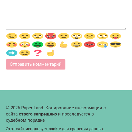
© 2026 Paper Land. Копирование информации с
сайта
строго запрещено
и преследуется в
судебном порядке
Этот сайт использует
cookie
для хранения данных.