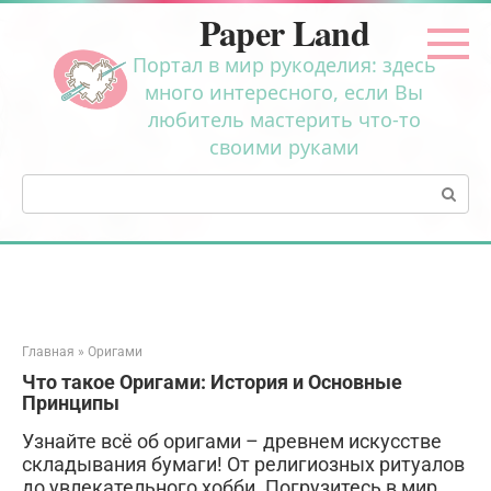
Перейти
Paper Land
к
контенту
Портал в мир рукоделия: здесь
много интересного, если Вы
любитель мастерить что-то
своими руками
Поиск:
Главная
»
Оригами
Что такое Оригами: История и Основные
Принципы
Узнайте всё об оригами – древнем искусстве
складывания бумаги! От религиозных ритуалов
до увлекательного хобби. Погрузитесь в мир