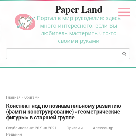
Перейти
Paper Land
к
контенту
Портал в мир рукоделия: здесь
много интересного, если Вы
любитель мастерить что-то
своими руками
Поиск:
Главная
»
Оригами
Конспект нод по познавательному развитию
(фэмп и конструирование) «геометрические
фигуры» в старшей группе
Опубликовано:
28 Янв 2021
Оригами
Александр
Редькин