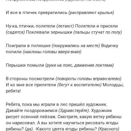
И все в птичек превратились
(расправляют крылья)
Ну-ка, птички, полетели
(летают)
Полетели и присели
(садятся)
Поклевали зернышки
(пальцы стучат по полу)
Поиграли в полюшке
(покружились на месте)
Водичку
попили
(наклоны головы вверх-вниз)
Перышки помыли
(руки на пояс, движения локтями)
В стороны посмотрели
(повороты головы вправо-влево)
И ко мне все прилетели
(бегут к воспитателю)
Молодцы,
ребята!
Ребята, пока мы играли в лес пришёл художник.
Давайте поздороваемся
(Здравствуйте)
. Художник
рисует осенний пейзаж. Смотрите, какую ветку рябины
он нарисовал. А вы хотите научиться рисовать ягоды
рябины?
(да)
. -Какого цвета ягоды рябины?
(Красного)