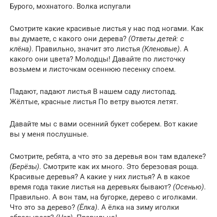
Бурого, мохнатого. Волка испугали
Смотрите какие красивые листья у нас под ногами. Как
вы думаете, с какого они дерева?
(Ответы детей: с
клёна)
. Правильно, значит это листья
(Кленовые)
. А
какого они цвета? Молодцы! Давайте по листочку
возьмем и листочкам осеннюю песенку споем.
Падают, падают листья В нашем саду листопад.
Жёлтые, красные листья По ветру вьются летят.
Давайте мы с вами осенний букет соберем. Вот какие
вы у меня послушные.
Смотрите, ребята, а что это за деревья вон там вдалеке?
(Берёзы)
. Смотрите как их много. Это березовая роща.
Красивые деревья? А какие у них листья? А в какое
время года такие листья на деревьях бывают?
(Осенью)
.
Правильно. А вон там, на бугорке, дерево с иголками.
Что это за дерево?
(Ёлка)
. А ёлка на зиму иголки