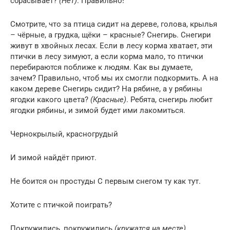
сбрасывает?
(Нет)
. Правильно!
Смотрите, что за птица сидит на дереве, голова, крылья
– чёрные, а грудка, щёки – красные? Снегирь. Снегири
живут в хвойных лесах. Если в лесу корма хватает, эти
птички в лесу зимуют, а если корма мало, то птички
перебираются поближе к людям. Как вы думаете,
зачем? Правильно, чтоб мы их смогли подкормить. А на
каком дереве Снегирь сидит? На рябине, а у рябины
ягодки какого цвета?
(Красные)
. Ребята, снегирь любит
ягодки рябины, и зимой будет ими лакомиться.
Чернокрылый, красногрудый
И зимой найдёт приют.
Не боится он простуды С первым снегом ту как тут.
Хотите с птичкой поиграть?
Покружились, покружились
(кружатся на месте)