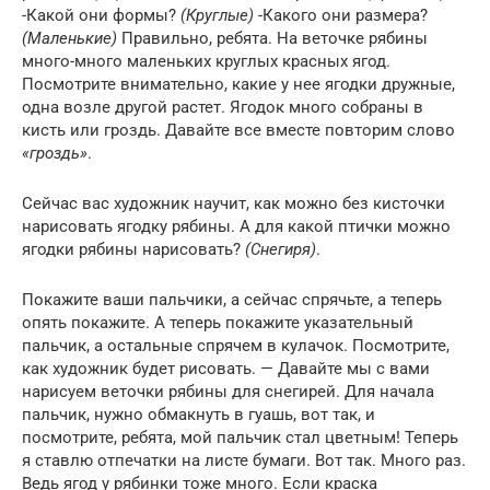
-Какой они формы?
(Круглые)
-Какого они размера?
(Маленькие)
Правильно, ребята. На веточке рябины
много-много маленьких круглых красных ягод.
Посмотрите внимательно, какие у нее ягодки дружные,
одна возле другой растет. Ягодок много собраны в
кисть или гроздь. Давайте все вместе повторим слово
«гроздь»
.
Сейчас вас художник научит, как можно без кисточки
нарисовать ягодку рябины. А для какой птички можно
ягодки рябины нарисовать?
(Снегиря)
.
Покажите ваши пальчики, а сейчас спрячьте, а теперь
опять покажите. А теперь покажите указательный
пальчик, а остальные спрячем в кулачок. Посмотрите,
как художник будет рисовать. — Давайте мы с вами
нарисуем веточки рябины для снегирей. Для начала
пальчик, нужно обмакнуть в гуашь, вот так, и
посмотрите, ребята, мой пальчик стал цветным! Теперь
я ставлю отпечатки на листе бумаги. Вот так. Много раз.
Ведь ягод у рябинки тоже много. Если краска