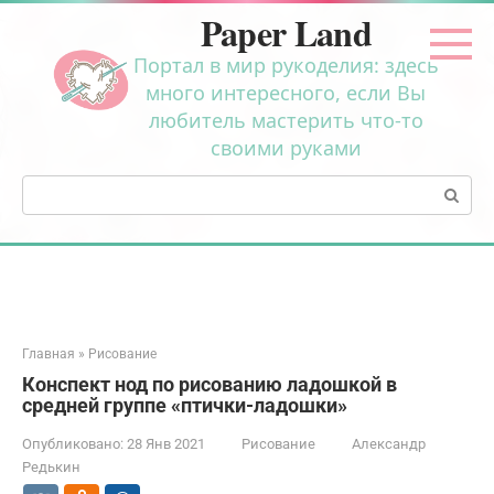
Перейти
Paper Land
к
контенту
Портал в мир рукоделия: здесь
много интересного, если Вы
любитель мастерить что-то
своими руками
Поиск:
Главная
»
Рисование
Конспект нод по рисованию ладошкой в
средней группе «птички-ладошки»
Опубликовано:
28 Янв 2021
Рисование
Александр
Редькин