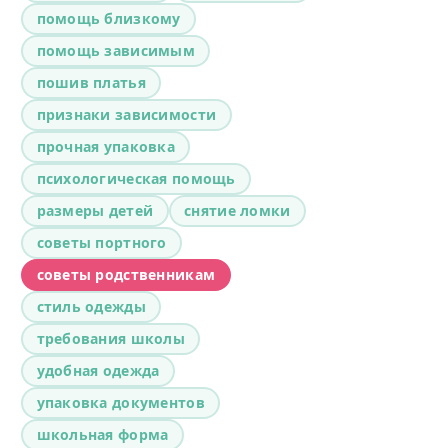
помощь близкому
помощь зависимым
пошив платья
признаки зависимости
прочная упаковка
психологическая помощь
размеры детей
снятие ломки
советы портного
советы родственникам
стиль одежды
требования школы
удобная одежда
упаковка документов
школьная форма