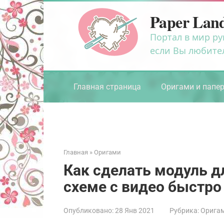
Перейти
Paper Lan
к
контенту
Портал в мир ру
если Вы любите
Главная страница
Оригами и папе
Главная
»
Оригами
Как сделать модуль д
схеме с видео быстро 
Опубликовано:
28 Янв 2021
Рубрика:
Орига