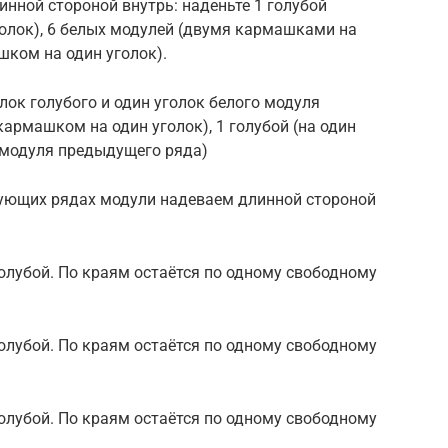
инной стороной внутрь: наденьте 1 голубой
олок), 6 белых модулей (двумя кармашками на
шком на один уголок).
олок голубого и один уголок белого модуля
кармашком на один уголок), 1 голубой (на один
о модуля предыдущего ряда)
едующих рядах модули надеваем длинной стороной
 голубой. По краям остаётся по одному свободному
 голубой. По краям остаётся по одному свободному
 голубой. По краям остаётся по одному свободному