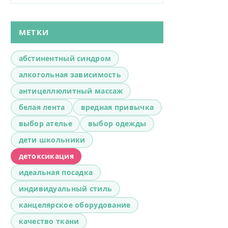
МЕТКИ
абстинентный синдром
алкогольная зависимость
антицеллюлитный массаж
белая лента
вредная привычка
выбор ателье
выбор одежды
дети школьники
детоксикация
идеальная посадка
индивидуальный стиль
канцелярское оборудование
качество ткани