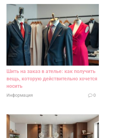
Шить на заказ в ателье: как получить
вещь, которую действительно хочется
носить
Информация
0