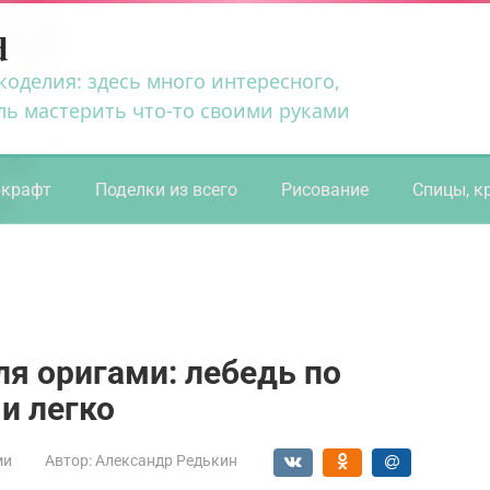
d
коделия: здесь много интересного,
ль мастерить что-то своими руками
ркрафт
Поделки из всего
Рисование
Спицы, к
ля оригами: лебедь по
и легко
ми
Автор:
Александр Редькин