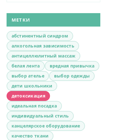
МЕТКИ
абстинентный синдром
алкогольная зависимость
антицеллюлитный массаж
белая лента
вредная привычка
выбор ателье
выбор одежды
дети школьники
детоксикация
идеальная посадка
индивидуальный стиль
канцелярское оборудование
качество ткани