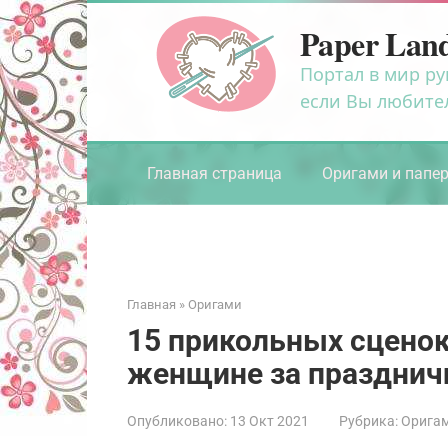
Перейти
Paper Lan
к
контенту
Портал в мир ру
если Вы любите
Главная страница
Оригами и папе
Главная
»
Оригами
15 прикольных сценок
женщине за праздни
Опубликовано:
13 Окт 2021
Рубрика:
Орига