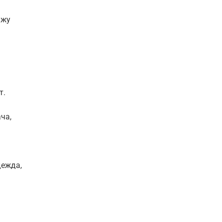
ажу
т.
ча,
дежда,