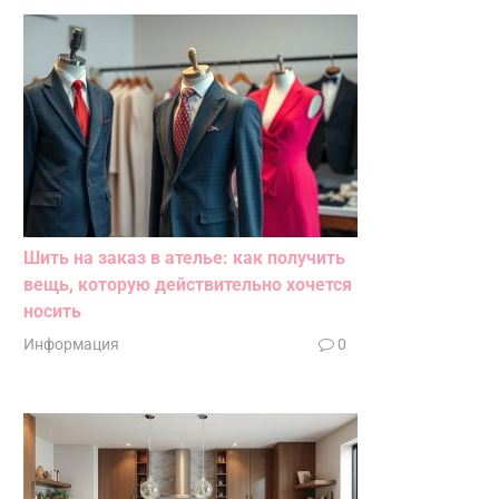
Шить на заказ в ателье: как получить
вещь, которую действительно хочется
носить
Информация
0