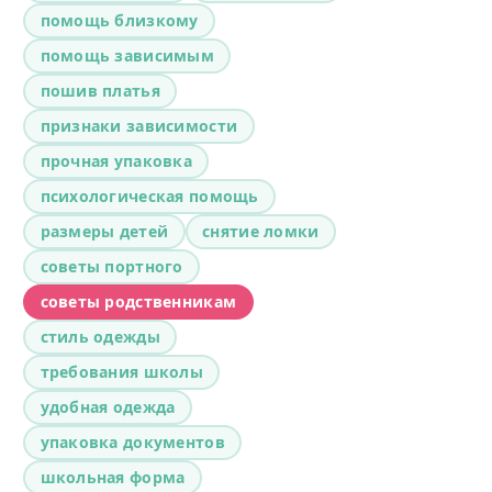
помощь близкому
помощь зависимым
пошив платья
признаки зависимости
прочная упаковка
психологическая помощь
размеры детей
снятие ломки
советы портного
советы родственникам
стиль одежды
требования школы
удобная одежда
упаковка документов
школьная форма