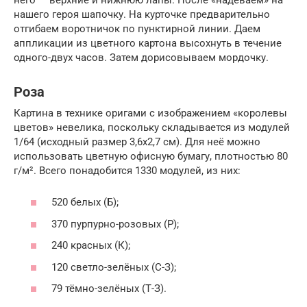
нашего героя шапочку. На курточке предварительно
отгибаем воротничок по пунктирной линии. Даем
аппликации из цветного картона высохнуть в течение
одного-двух часов. Затем дорисовываем мордочку.
Роза
Картина в технике оригами с изображением «королевы
цветов» невелика, поскольку складывается из модулей
1/64 (исходный размер 3,6х2,7 см). Для неё можно
использовать цветную офисную бумагу, плотностью 80
г/м². Всего понадобится 1330 модулей, из них:
520 белых (Б);
370 пурпурно-розовых (Р);
240 красных (К);
120 светло-зелёных (С-З);
79 тёмно-зелёных (Т-З).