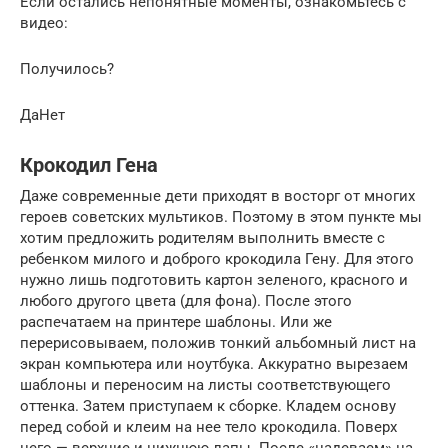
Если остались непонятные моменты, ознакомьтесь с
видео:
Получилось?
ДаНет
Крокодил Гена
Даже современные дети приходят в восторг от многих
героев советских мультиков. Поэтому в этом пункте мы
хотим предложить родителям выполнить вместе с
ребенком милого и доброго крокодила Гену. Для этого
нужно лишь подготовить картон зеленого, красного и
любого другого цвета (для фона). После этого
распечатаем на принтере шаблоны. Или же
перерисовываем, положив тонкий альбомный лист на
экран компьютера или ноутбука. Аккуратно вырезаем
шаблоны и переносим на листы соответствующего
оттенка. Затем приступаем к сборке. Кладем основу
перед собой и клеим на нее тело крокодила. Поверх
него — верхние и нижнюю лапы. После «надеваем» на