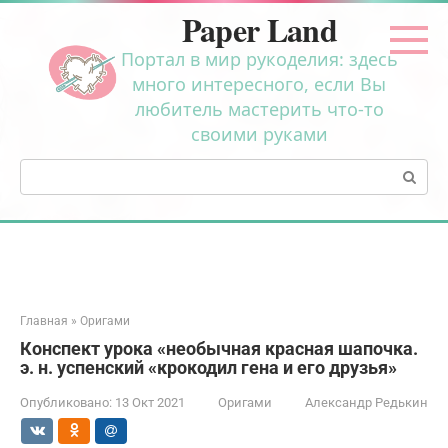
Перейти
Paper Land
к
контенту
Портал в мир рукоделия: здесь
много интересного, если Вы
любитель мастерить что-то
своими руками
Поиск:
Главная
»
Оригами
Конспект урока «необычная красная шапочка.
э. н. успенский «крокодил гена и его друзья»
Опубликовано:
13 Окт 2021
Оригами
Александр Редькин