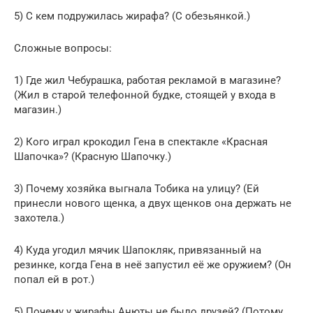
5) С кем подружилась жирафа? (С обезьянкой.)
Сложные вопросы:
1) Где жил Чебурашка, работая рекламой в магазине?
(Жил в старой телефонной будке, стоящей у входа в
магазин.)
2) Кого играл крокодил Гена в спектакле «Красная
Шапочка»? (Красную Шапочку.)
3) Почему хозяйка выгнала Тобика на улицу? (Ей
принесли нового щенка, а двух щенков она держать не
захотела.)
4) Куда угодил мячик Шапокляк, привязанный на
резинке, когда Гена в неё запустил её же оружием? (Он
попал ей в рот.)
5) Почему у жирафы Анюты не было друзей? (Потому