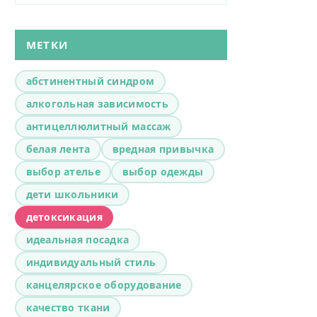
МЕТКИ
абстинентный синдром
алкогольная зависимость
антицеллюлитный массаж
белая лента
вредная привычка
выбор ателье
выбор одежды
дети школьники
детоксикация
идеальная посадка
индивидуальный стиль
канцелярское оборудование
качество ткани