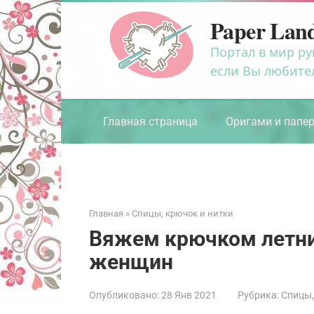
Перейти
Paper Lan
к
контенту
Портал в мир ру
если Вы любите
Главная страница
Оригами и папе
Главная
»
Спицы, крючок и нитки
Вяжем крючком летни
женщин
Опубликовано:
28 Янв 2021
Рубрика:
Спицы,