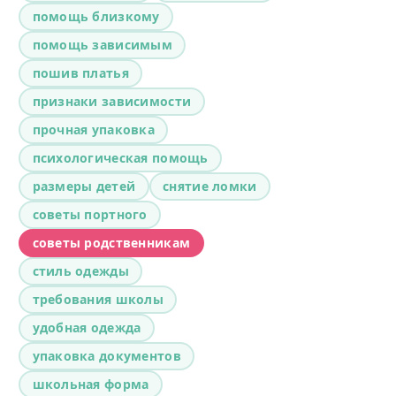
помощь близкому
помощь зависимым
пошив платья
признаки зависимости
прочная упаковка
психологическая помощь
размеры детей
снятие ломки
советы портного
советы родственникам
стиль одежды
требования школы
удобная одежда
упаковка документов
школьная форма