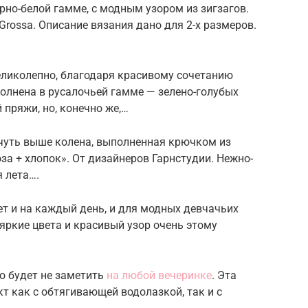
но-белой гамме, с модным узором из зигзагов.
Grossa. Описание вязания дано для 2-х размеров.
еликолепно, благодаря красивому сочетанию
полнена в русалочьей гамме — зелено-голубых
 пряжи, но, конечно же,…
чуть выше колена, выполненная крючком из
а + хлопок». От дизайнеров Гарнстудии. Нежно-
я лета….
т и на каждый день, и для модных девчачьих
яркие цвета и красивый узор очень этому
о будет не заметить
на любой вечеринке
. Эта
 как с обтягивающей водолазкой, так и с