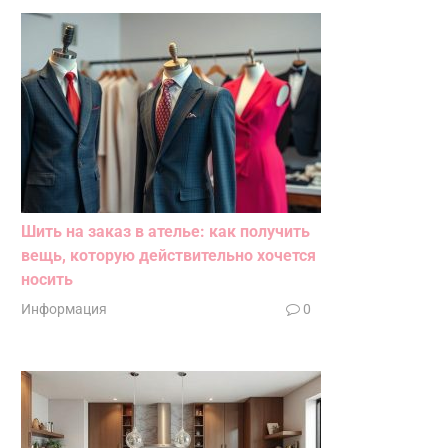
Шить на заказ в ателье: как получить
вещь, которую действительно хочется
носить
Информация
0