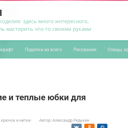
d
коделия: здесь много интересного,
ль мастерить что-то своими руками
ркрафт
Поделки из всего
Рисование
Спицы, к
е и теплые юбки для
 крючок и нитки
Автор:
Александр Редькин