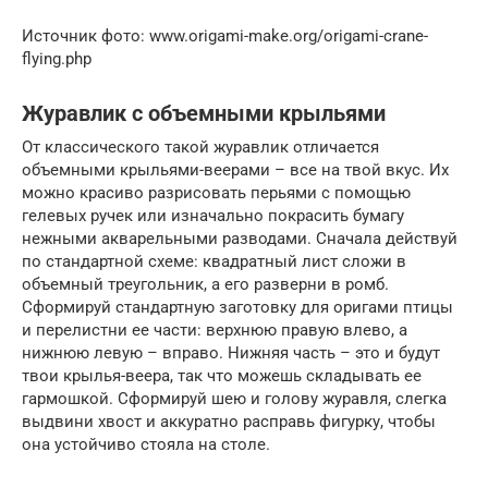
Источник фото: www.origami-make.org/origami-crane-
flying.php
Журавлик с объемными крыльями
От классического такой журавлик отличается
объемными крыльями-веерами – все на твой вкус. Их
можно красиво разрисовать перьями с помощью
гелевых ручек или изначально покрасить бумагу
нежными акварельными разводами. Сначала действуй
по стандартной схеме: квадратный лист сложи в
объемный треугольник, а его разверни в ромб.
Сформируй стандартную заготовку для оригами птицы
и перелистни ее части: верхнюю правую влево, а
нижнюю левую – вправо. Нижняя часть – это и будут
твои крылья-веера, так что можешь складывать ее
гармошкой. Сформируй шею и голову журавля, слегка
выдвини хвост и аккуратно расправь фигурку, чтобы
она устойчиво стояла на столе.