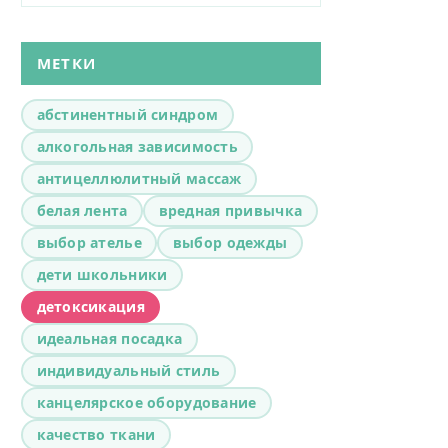
МЕТКИ
абстинентный синдром
алкогольная зависимость
антицеллюлитный массаж
белая лента
вредная привычка
выбор ателье
выбор одежды
дети школьники
детоксикация
идеальная посадка
индивидуальный стиль
канцелярское оборудование
качество ткани