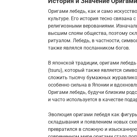
История и Значение Оригам
Оригами лебедь, как и само искусство
культуре. Его история тесно связана 
религиозными верованиями. Изначаль
высшим слоям общества, поэтому скл
ритуалом. Лебедь, в частности, симво
также являлся посланником богов.
В японской традиции, оригами лебедь
(tsuru), который также является симв
сложить тысячу бумажных журавликов
особенно сильна в Японии и вдохновл
Оригами лебедь, будучи близким род
и часто используется в качестве под
Эволюция оригами лебедя как фигуры 
складывания и появлением новых схем
превратился в сложную и изысканную 
современном мире оригами стало поп