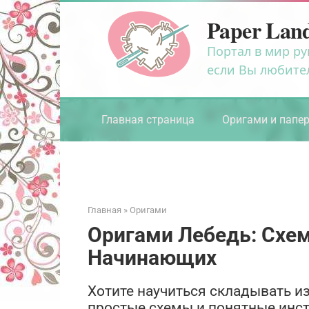
Перейти
Paper Lan
к
контенту
Портал в мир ру
если Вы любите
Главная страница
Оригами и папе
Главная
»
Оригами
Оригами Лебедь: Схе
Начинающих
Хотите научиться складывать и
простые схемы и понятные инс