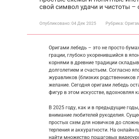
свой символ удачи и чистоты – 
Опубликовано:
04 Дек 2025
Рубрика:
Орига
Оригами лебедь – это не просто бума
грации, глубоко укоренившийся в япо
корнями в древние традиции складыва
долголетием и счастьем. Согласно яп
журавликов (близких родственников л
желание. Сегодня оригами лебедь ост
фигур в этом искусстве, вдохновляя 
В 2025 году, как и в предыдущие год
внимание любителей рукоделия. Сущес
простых схем для новичков до сложн
терпения и аккуратности. На онлайн-п
найти множество пошаговых видеоур