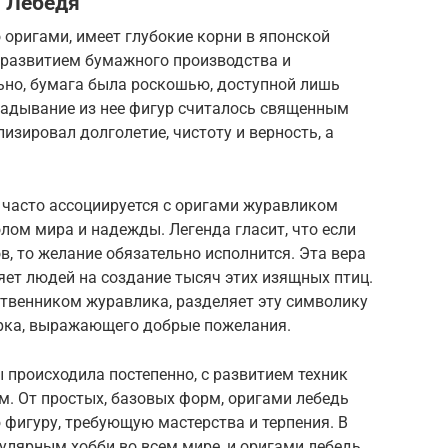
и Лебедя
 оригами, имеет глубокие корни в японской
с развитием бумажного производства и
но, бумага была роскошью, доступной лишь
адывание из нее фигур считалось священным
лизировал долголетие, чистоту и верность, а
 часто ассоциируется с оригами журавликом
олом мира и надежды. Легенда гласит, что если
, то желание обязательно исполнится. Эта вера
яет людей на создание тысяч этих изящных птиц.
ственником журавлика, разделяет эту символику
арка, выражающего добрые пожелания.
происходила постепенно, с развитием техник
. От простых, базовых форм, оригами лебедь
фигуру, требующую мастерства и терпения. В
улярным хобби во всем мире, и оригами лебедь