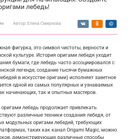
оригами лебедь!
ми
Автор:
Елена Смирнова
жная фигурка, это символ чистоты, верности и
нской культуре. История оригами лебедя уходит
ния бумаги, где лебедь часто ассоциировался с
онской легенде, создание тысячи бумажных
ебедей в искусстве оригами) исполняет заветное
ается одной из самых популярных и узнаваемых
как начинающих, так и опытных мастеров.
ы, оригами лебедь продолжает привлекать
твуют различные техники создания лебедя, от
ых модульных оригами лебедей, требующих
латформах, таких как канал Origami Magic, можно
оков, демонстрирующих различные способы