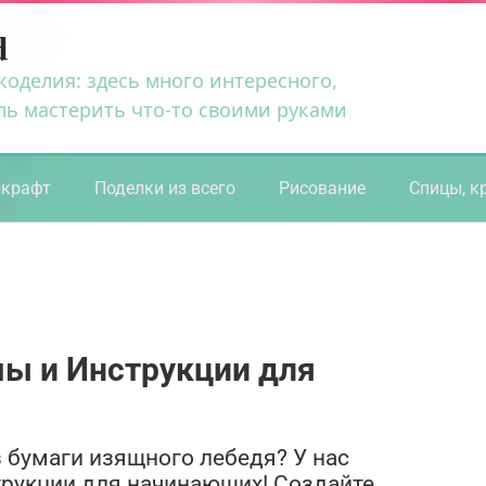
d
коделия: здесь много интересного,
ль мастерить что-то своими руками
ркрафт
Поделки из всего
Рисование
Спицы, к
мы и Инструкции для
з бумаги изящного лебедя? У нас
трукции для начинающих! Создайте