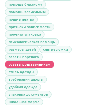
помощь близкому
помощь зависимым
пошив платья
признаки зависимости
прочная упаковка
психологическая помощь
размеры детей
снятие ломки
советы портного
советы родственникам
стиль одежды
требования школы
удобная одежда
упаковка документов
школьная форма