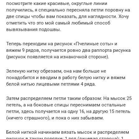
посмотрите какие красивые, округлые линии
получились, я специально пересняла петли поровну на
две спицы чтобы вам показать, для наглядности. Хочу
отметить что это мой самый любимый способ
вывязывания подошвы.
Теперь переходим на рисунок «Пчелиные соты» и
вяжем 9 рядов, получается ровно два раппорта рисунка
(рисунок появляется на изнаночной стороне).
Зеленую нитку обрезаем, она нам больше не
понадобится и вводим в работу белую нитку и вяжем
белой нитью лицевыми петлями 4 ряда.
Затем распределяем петли таким образом: На мысок 25
петель, а на боковые спицы переснимаем остальные
петли, здесь получается на одну 16, на другую 15 петель
(ничего страшного), и пока о них забываем.
Белой ниткой начинаем вязать мысок и распределяем
рисунок в таком порядке: 1 ряд (лицевая сторона): 1