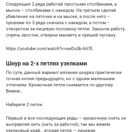
Следующие 2 ряда работай простыми столбиками, а
мысок – столбиками с накидом. На третьем сделай
убавление на пяточке и на мыске, а после него –
провяжи по 3 ряда сначала с накидом, а потом –
отворотом за лицевую половину петли. Закончи работу,
спрячь хвостик, отверни манжету и пришей пуговку.
https://youtube.com/watch?v=uwDu5b-A67E
Шнур на 2-х петлях узелками
По сути, данный вариант вязания шнурка практически
точная копия предыдущего, но с одним маленьким
отличием. Кромочная петля снимается по-другому.
Вяжем…
Наберите 2 петли.
Первый и все последующие ряды – кромочную снять не
выправляя нить (нить за работой), так мы вяжем
узелковый край… вторая петля — лицевая.