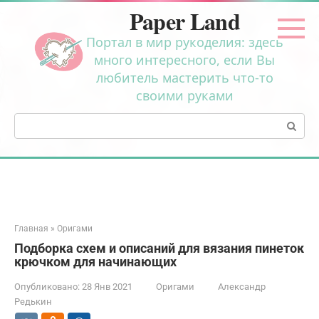
Перейти
Paper Land
к
контенту
Портал в мир рукоделия: здесь
много интересного, если Вы
любитель мастерить что-то
своими руками
Поиск:
Главная
»
Оригами
Подборка схем и описаний для вязания пинеток
крючком для начинающих
Опубликовано:
28 Янв 2021
Оригами
Александр
Редькин