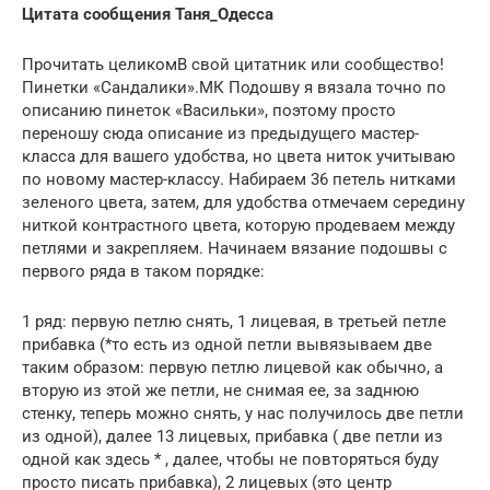
Цитата сообщения Таня_Одесса
Прочитать целикомВ свой цитатник или сообщество!
Пинетки «Сандалики».МК Подошву я вязала точно по
описанию пинеток «Васильки», поэтому просто
переношу сюда описание из предыдущего мастер-
класса для вашего удобства, но цвета ниток учитываю
по новому мастер-классу. Набираем 36 петель нитками
зеленого цвета, затем, для удобства отмечаем середину
ниткой контрастного цвета, которую продеваем между
петлями и закрепляем. Начинаем вязание подошвы с
первого ряда в таком порядке:
1 ряд: первую петлю снять, 1 лицевая, в третьей петле
прибавка (*то есть из одной петли вывязываем две
таким образом: первую петлю лицевой как обычно, а
вторую из этой же петли, не снимая ее, за заднюю
стенку, теперь можно снять, у нас получилось две петли
из одной), далее 13 лицевых, прибавка ( две петли из
одной как здесь * , далее, чтобы не повторяться буду
просто писать прибавка), 2 лицевых (это центр