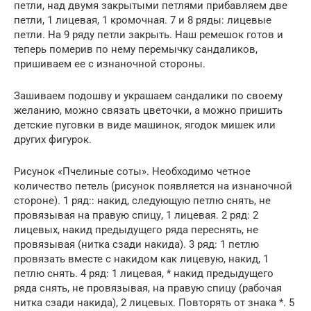
петли, над двумя закрытыми петлями прибавляем две
петли, 1 лицевая, 1 кромочная. 7 и 8 ряды: лицевые
петли. На 9 ряду петли закрыть. Наш ремешок готов и
теперь померив по нему перемычку сандаликов,
пришиваем ее с изнаночной стороны.
Зашиваем подошву и украшаем сандалики по своему
желанию, можно связать цветочки, а можно пришить
детские пуговки в виде машинок, ягодок мишек или
других фигурок.
Рисунок «Пчелиные соты». Необходимо четное
количество петель (рисунок появляется на изнаночной
стороне). 1 ряд:: накид, следующую петлю снять, не
провязывая на правую спицу, 1 лицевая. 2 ряд: 2
лицевых, накид предыдущего ряда переснять, не
провязывая (нитка сзади накида). 3 ряд: 1 петлю
провязать вместе с накидом как лицевую, накид, 1
петлю снять. 4 ряд: 1 лицевая, * накид предыдущего
ряда снять, не провязывая, на правую спицу (рабочая
нитка сзади накида), 2 лицевых. Повторять от знака *. 5