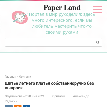
Перейти
Paper Land
к
контенту
Портал в мир рукоделия: здесь
много интересного, если Вы
любитель мастерить что-то
своими руками
Поиск:
Главная
»
Оригами
Шитье летнего платья собственноручно без
выкроек
Опубликовано:
28 Янв 2021
Оригами
Александр
Редькин