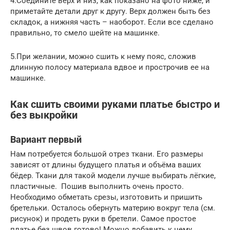
4.Соедините верх и низ, как показано на фото ниже, и
приметайте детали друг к другу. Верх должен быть без
складок, а нижняя часть – наоборот. Если все сделано
правильно, то смело шейте на машинке.
5.При желании, можно сшить к нему пояс, сложив
длинную полосу материала вдвое и прострочив ее на
машинке.
Как сшить своими руками платье быстро и
без выкройки
Вариант первый
Нам потребуется большой отрез ткани. Его размеры
зависят от длины будущего платья и объёма ваших
бёдер. Ткани для такой модели лучше выбирать лёгкие,
пластичные. Пошив выполнить очень просто.
Необходимо обметать срезы, изготовить и пришить
бретельки. Осталось обернуть материю вокруг тела (см.
рисунок) и продеть руки в бретели. Самое простое
платье без швов готово! Можно добавить к нему